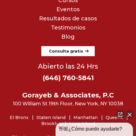
Cursos
Eventos
Resultados de casos
Testimonios
Blog
Consulta gratis
Abierto las 24 Hrs
(646) 760-5841
Gorayeb & Associates, P.C
100 William St 19th Floor, New York, NY 10038
El Bronx
Staten Island
Manhattan
Queens
Brooklyn
Long Island
👋🏼¿Cómo puedo ayudarte?