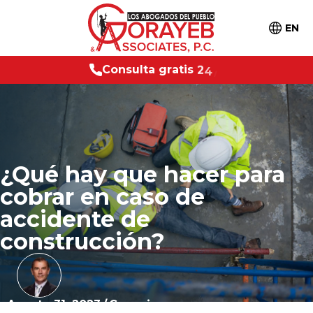
EN
s
u
l
t
a
g
r
a
t
i
s
2
4
/
7
C
o
n
¿Qué hay que hacer para
cobrar en caso de
accidente de
construcción?
Agosto 31, 2023
/
Consejos