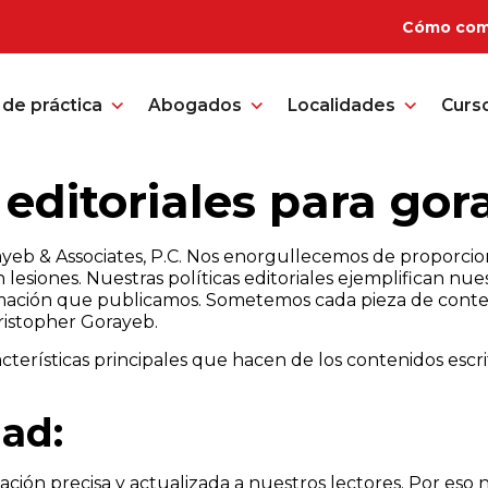
Cómo com
de práctica
Abogados
Localidades
Curs
s editoriales para go
rayeb & Associates, P.C. Nos enorgullecemos de proporcio
lesiones. Nuestras políticas editoriales ejemplifican nu
ormación que publicamos. Sometemos cada pieza de conten
ristopher Gorayeb.
acterísticas principales que hacen de los contenidos escr
dad:
mación precisa y actualizada a nuestros lectores. Por es