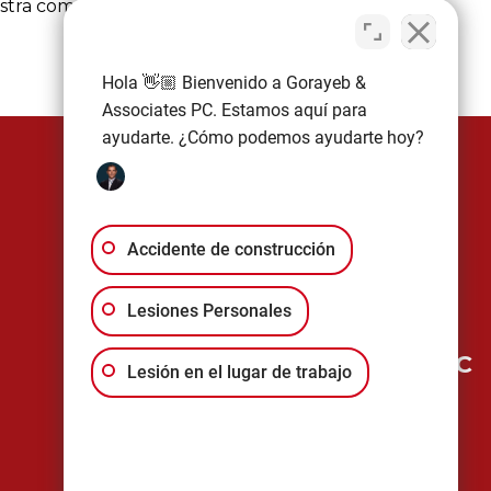
estra comunidad.
Hola 👋🏼 Bienvenido a Gorayeb &
Associates PC. Estamos aquí para
ayudarte. ¿Cómo podemos ayudarte hoy?
Consulta gratis
Accidente de construcción
Abierto las 24 Hrs
(646) 760-5841
Lesiones Personales
Gorayeb & Associates, P.C
Lesión en el lugar de trabajo
100 William St 19th Floor, New York,
NY 10038