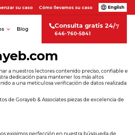
English
enzar su caso
Cómo llevamos su caso
l
t
a
g
r
a
t
i
s
2
4
/
7
C
o
n
s
u
os
Blog
646-760-5841
rayeb.com
nar a nuestros lectores contenido preciso, confiable e
estra dedicación para mantener los más altos
ido a una meticulosa verificación de datos realizada
itos de Gorayeb & Associates piezas de excelencia de
o nos exigimos perfección en nuestra búsqueda de