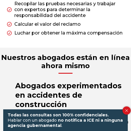
Recopilar las pruebas necesarias y trabajar
con expertos para determinar la
responsabilidad del accidente
Calcular el valor del reclamo
Luchar por obtener la máxima compensación
Nuestros abogados están en línea
ahora mismo
Abogados experimentados
en accidentes de
construcción
Todas las consultas son 100% confidenciales.
Usted podría preguntarse "¿Dónde
Hablar con un abogado
no notifica a ICE ni a ninguna
encuentro un abogado de accidentes cerca
agencia gubernamental
.
de mí ?" si sufrió una lesión mientras