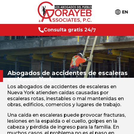
EN
4
/
7
C
o
n
s
u
l
t
a
g
r
a
t
i
s
2
Abogados de accidentes
de escaleras
en Nueva York
Los abogados de accidentes de escaleras en
Nueva York atienden caídas causadas por
escaleras rotas, inestables o mal mantenidas en
obras, edificios, comercios y lugares de trabajo.
Una caída en escaleras puede provocar fracturas,
lesiones en la espalda o el cuello, golpes en la
cabeza y pérdida de ingreso para la familia. En
muchos casos, el problema no es el paso en