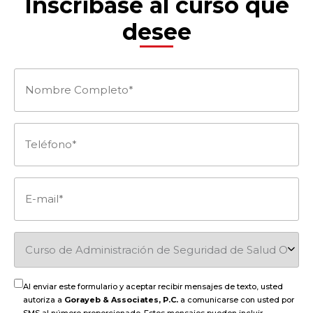
Inscribase al curso que
desee
Nombre
Completo
(Obligatorio)
Teléfono
(Obligatorio)
E-
mail
(Obligatorio)
Curso
de
Al enviar este formulario y aceptar recibir mensajes de texto, usted
autoriza a
Gorayeb & Associates, P.C.
a comunicarse con usted por
SMS al número proporcionado. Estos mensajes pueden incluir