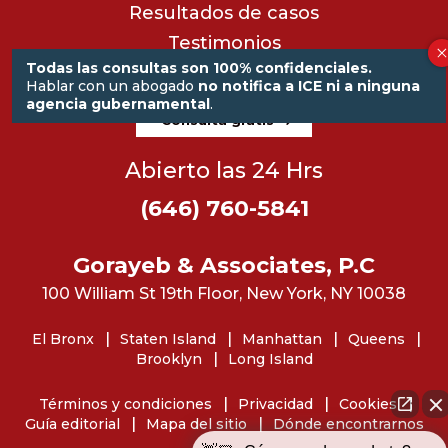
Resultados de casos
Testimonios
Todas las consultas son 100% confidenciales.
Blog
Hablar con un abogado
no notifica a ICE ni a ninguna
agencia gubernamental
.
Consulta gratis
Abierto las 24 Hrs
(646) 760-5841
Gorayeb & Associates, P.C
100 William St 19th Floor, New York, NY 10038
El Bronx
Staten Island
Manhattan
Queens
Brooklyn
Long Island
Términos y condiciones
Privacidad
Cookies
Guía editorial
Mapa del sitio
Dónde encontrarnos