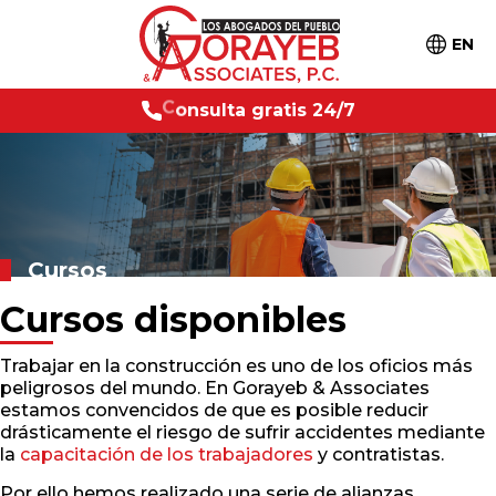
EN
g
r
a
t
i
s
2
4
C
o
n
/
7
s
u
l
t
a
Cursos
Cursos disponibles
Trabajar en la construcción es uno de los oficios más
peligrosos del mundo. En Gorayeb & Associates
estamos convencidos de que es posible reducir
drásticamente el riesgo de sufrir accidentes mediante
la
capacitación de los trabajadores
y contratistas.
Por ello hemos realizado una serie de alianzas