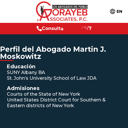
EN
C
o
n
s
u
l
t
a
g
r
a
t
i
s
2
4
/
7
Perfil del Abogado Martin J.
Moskowitz
Educación
SUNY Albany BA
St. John’s University School of Law JDA
Admisiones
Courts of the State of New York
United States District Court for Southern &
Eastern districts of New York