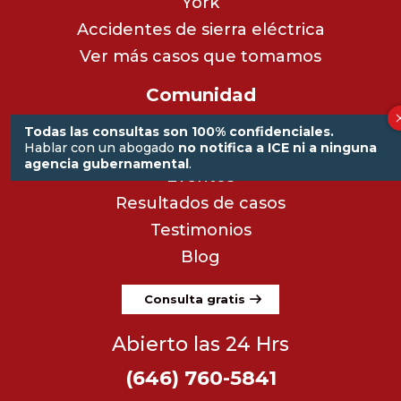
York
Accidentes de sierra eléctrica
Ver más casos que tomamos
Comunidad
Centro Comunitario
Todas las consultas son 100% confidenciales.
Cursos
Hablar con un abogado
no notifica a ICE ni a ninguna
agencia gubernamental
.
Eventos
Resultados de casos
Testimonios
Blog
Consulta gratis
Abierto las 24 Hrs
(646) 760-5841