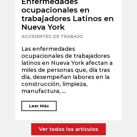
Enfermedades
T
ocupacionales en
p
trabajadores Latinos en
t
Nueva York
U
ACCIDENTES DE TRABAJO
A
Las enfermedades
D
ocupacionales de trabajadores
l
latinos en Nueva York afectan a
t
miles de personas que, día tras
d
día, desempeñan labores en la
d
construcción, limpieza,
2
manufactura, ...
Leer Más
Ver todos los artículos