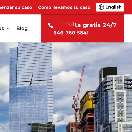
English
enzar su caso
Cómo llevamos su caso
C
o
n
s
u
l
t
a
g
r
a
t
i
s
2
4
/
7
os
Blog
646-760-5841