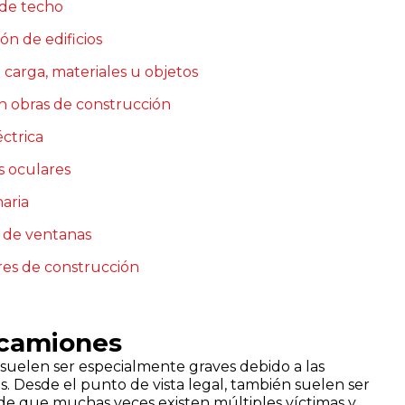
 de techo
ón de edificios
 carga, materiales u objetos
en obras de construcción
éctrica
s oculares
aria
a de ventanas
res de construcción
 camiones
suelen ser especialmente graves debido a las
s. Desde el punto de vista legal, también suelen ser
a de que muchas veces existen múltiples víctimas y