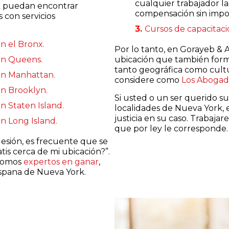
cualquier trabajador la
rk puedan encontrar
compensación sin impor
con servicios
Cursos de capacitac
n el Bronx.
Por lo tanto, en Gorayeb & 
en Queens.
ubicación que también form
tanto geográfica como cult
en Manhattan.
considere como
Los Abogad
en Brooklyn.
Si usted o un ser querido su
n Staten Island.
localidades de Nueva York, 
justicia en su caso. Traba
n Long Island.
que por ley le corresponde.
esión, es frecuente que se
s cerca de mi ubicación?”.
 somos
expertos en ganar
,
ispana de Nueva York.