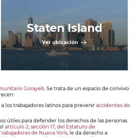
Staten Island
Ver ubicación
munitario Gorayeb
. Se trata de un espacio de convivio
recen:
a los trabajadores latinos para prevenir
accidentes de
os útiles para defender los derechos de las personas
el
artículo 2, sección 17, del Estatuto de
Trabajadores de Nueva York
, le da derecho a