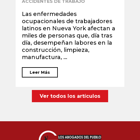
ACCIDENTES DE TRABAJO
A
Las enfermedades
D
ocupacionales de trabajadores
l
latinos en Nueva York afectan a
t
miles de personas que, día tras
d
día, desempeñan labores en la
d
construcción, limpieza,
2
manufactura, ...
Leer Más
Ver todos los artículos