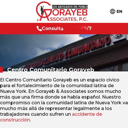
EN
C
o
n
s
u
l
t
a
g
r
a
t
i
s
2
4
/
7
Centro Comunitario
Gorayeb
El Centro Comunitario Gorayeb es un espacio cívico
para el fortalecimiento de la comunidad latina de
Nueva York. En Gorayeb & Associates somos mucho
más que una firma donde se habla español. Nuestro
compromiso con la comunidad latina de Nueva York va
mucho más allá de representar legalmente a los
trabajadores cuando sufren un
accidente de
construcción
.