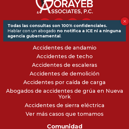
Todas las consultas son 100% confidenciales.
Hablar con un abogado
no notifica a ICE ni a ninguna
agencia gubernamental
.
Accidentes de construcción
Accidentes de andamio
Accidentes de techo
Accidentes de escaleras
Accidentes de demolición
Accidentes por caída de carga
Abogados de accidentes de grúa en Nueva
York
Accidentes de sierra eléctrica
Ver más casos que tomamos
Comunidad