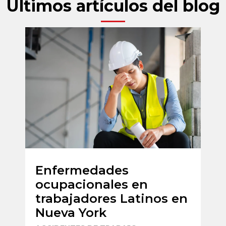
Últimos artículos del blog
Enfermedades
T
ocupacionales en
p
trabajadores Latinos en
t
Nueva York
U