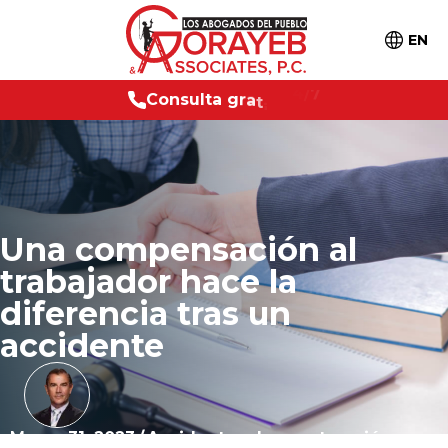
EN
C
o
n
s
u
l
t
a
g
r
a
t
i
s
2
4
/
7
Una compensación al
trabajador hace la
diferencia tras un
accidente
Marzo 31, 2023
/
Accidentes de construcción