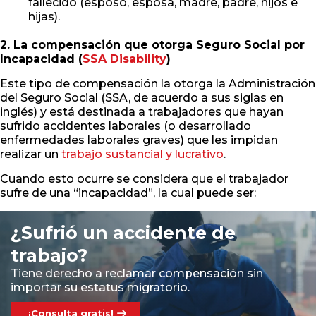
fallecido (esposo, esposa, madre, padre, hijos e
hijas).
2. La compensación que otorga Seguro Social por
Incapacidad (
SSA Disability
)
Este tipo de compensación la otorga la Administración
del Seguro Social (SSA, de acuerdo a sus siglas en
inglés) y está destinada a trabajadores que hayan
sufrido accidentes laborales (o desarrollado
enfermedades laborales graves) que les impidan
realizar un
trabajo sustancial y lucrativo
.
Cuando esto ocurre se considera que el trabajador
sufre de una “incapacidad”, la cual puede ser:
¿Sufrió un accidente de
trabajo?
Tiene derecho a reclamar compensación sin
importar su estatus migratorio.
¡Consulta gratis!