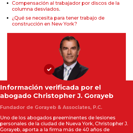
Compensación al trabajador por discos de la
columna desviados
.
¿Qué se necesita para tener trabajo de
construcción en New York?
Información verificada por el
abogado
Christopher J. Gorayeb
Fundador de Gorayeb & Associates, P.C.
Uno de los abogados preeminentes de lesiones
personales de la ciudad de Nueva York, Christopher J.
Gorayeb, aporta a la firma más de 40 años de