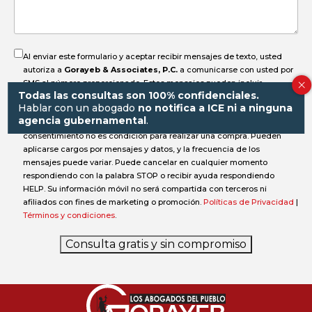
accidente?
Al enviar este formulario y aceptar recibir mensajes de texto, usted
autoriza a
Gorayeb & Associates, P.C.
a comunicarse con usted por
SMS al número proporcionado. Estos mensajes pueden incluir
Todas las consultas son 100% confidenciales.
información sobre su caso, solicitudes de documentos,
Hablar con un abogado
no notifica a ICE ni a ninguna
actualizaciones de estado, recordatorios de fechas importantes o
agencia gubernamental
.
notificaciones, y pueden enviarse de forma automática. Su
consentimiento no es condición para realizar una compra. Pueden
aplicarse cargos por mensajes y datos, y la frecuencia de los
mensajes puede variar. Puede cancelar en cualquier momento
respondiendo con la palabra STOP o recibir ayuda respondiendo
HELP. Su información móvil no será compartida con terceros ni
afiliados con fines de marketing o promoción.
Políticas de Privacidad
|
Términos y condiciones
.
Consulta gratis y sin compromiso