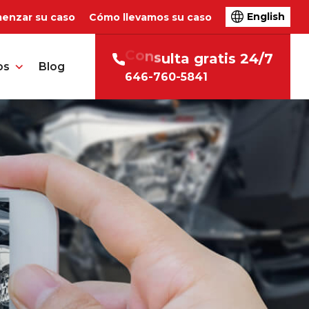
English
enzar su caso
Cómo llevamos su caso
C
o
n
s
u
l
t
a
g
r
a
t
i
s
2
4
/
7
os
Blog
646-760-5841