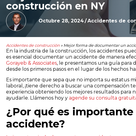
construcción en NY
Octubre 28, 2024
/
Accidentes de con
Accidentes de construcción
»
Mejor forma de documentar un accid
En la industria de la construcción, los accidentes 
es esencial documentar un accidente de manera efect
Gorayeb & Associates
, le presentamos una guía par
desde los primeros pasos en el lugar de los hechos has
Es importante que sepa que no importa su estatus migr
laboral, ¡tiene derecho a buscar una compensación t
experiencia obteniendo los mejores resultados para n
ayudarle. Llámenos hoy y
agende su consulta gratuit
¿Por qué es important
accidente?