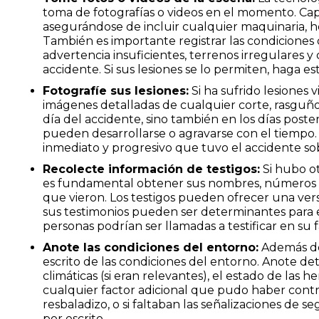
toma de fotografías o videos en el momento. Ca
asegurándose de incluir cualquier maquinaria, h
También es importante registrar las condiciones
advertencia insuficientes, terrenos irregulares y
accidente. Si sus lesiones se lo permiten, haga est
Fotografíe sus lesiones:
Si ha sufrido lesiones 
imágenes detalladas de cualquier corte, rasguño
día del accidente, sino también en los días poste
pueden desarrollarse o agravarse con el tiempo. E
inmediato y progresivo que tuvo el accidente so
Recolecte información de testigos:
Si hubo o
es fundamental obtener sus nombres, números de 
que vieron. Los testigos pueden ofrecer una vers
sus testimonios pueden ser determinantes para es
personas podrían ser llamadas a testificar en su 
Anote las condiciones del entorno:
Además de 
escrito de las condiciones del entorno. Anote det
climáticas (si eran relevantes), el estado de las 
cualquier factor adicional que pudo haber contrib
resbaladizo, o si faltaban las señalizaciones de 
por escrito.