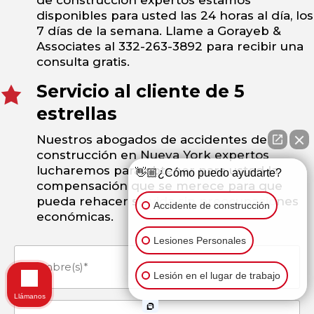
de construcción expertos estamos
disponibles para usted las 24 horas al día, los
7 días de la semana. Llame a Gorayeb &
Associates al 332-263-3892 para recibir una
consulta gratis.
Servicio al cliente de 5
estrellas
Nuestros abogados de accidentes de
construcción en Nueva York expertos
lucharemos para obtener para usted la
👋🏼¿Cómo puedo ayudarte?
compensación que se merece para que
pueda rehacer su vida sin preocupaciones
Accidente de construcción
económicas.
Lesiones Personales
Nombre(s)
Lesión en el lugar de trabajo
(Obligatorio)
Llámanos