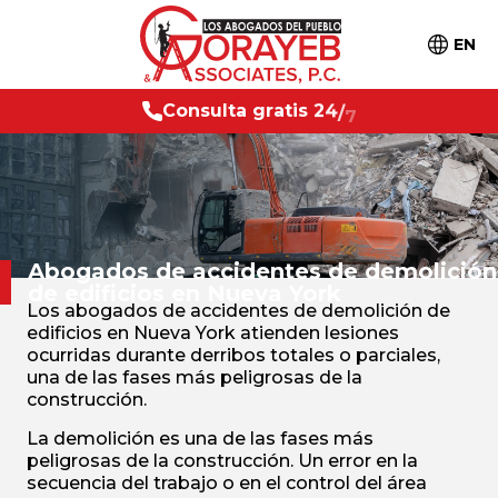
EN
g
r
a
t
i
s
2
4
/
C
o
n
s
7
u
l
t
a
Abogados de accidentes de demolición
de edificios en Nueva York
Los abogados de accidentes de demolición de
edificios en Nueva York atienden lesiones
ocurridas durante derribos totales o parciales,
una de las fases más peligrosas de la
construcción.
La demolición es una de las fases más
peligrosas de la construcción. Un error en la
secuencia del trabajo o en el control del área