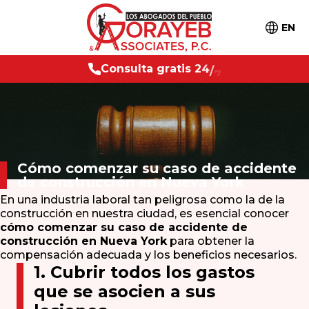
EN
a
g
r
a
t
i
s
2
C
o
4
/
7
n
s
u
l
t
Cómo comenzar su caso de accidente
de construcción en Nueva York
En una industria laboral tan peligrosa como la de la
construcción en nuestra ciudad, es esencial conocer
cómo comenzar su caso de accidente de
construcción en Nueva York
para obtener la
compensación adecuada y los beneficios necesarios.
1. Cubrir todos los gastos
que se asocien a sus