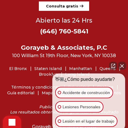
Consulta gratis
Abierto las 24 Hrs
(646) 760-5841
Gorayeb & Associates, P.C
100 William St 19th Floor, New York, NY 10038
El Bronx
Staten Island
Manhattan
Queens
Brooklyn
Long Island
👋🏼¿Cómo puedo ayudarte?
Términos y condiciones
Privacidad
Cookies
Accidente de construcción
Guía editorial
Mapa del sitio
Dónde encontrarnos
Publicidad de abogados
Lesiones Personales
Los resultados obtenidos no garantizan un resultado
similar.
Lesión en el lugar de trabajo
Gorayeb Associates © 2026