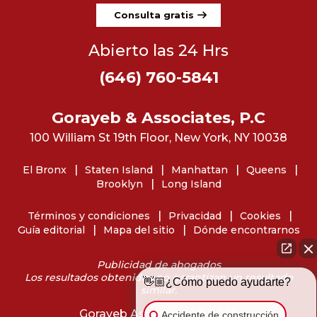
Consulta gratis
Abierto las 24 Hrs
(646) 760-5841
Gorayeb & Associates, P.C
100 William St 19th Floor, New York, NY 10038
El Bronx
Staten Island
Manhattan
Queens
Brooklyn
Long Island
Términos y condiciones
Privacidad
Cookies
Guía editorial
Mapa del sitio
Dónde encontrarnos
Publicidad de abogados
Los resultados obtenidos no garantizan un resultado
👋🏼¿Cómo puedo ayudarte?
similar.
Gorayeb Associates © 2026
Accidente de construcción