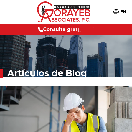
EN
C
o
n
s
u
l
t
a
g
r
a
t
i
s
2
4
/
7
Artículos de Blog