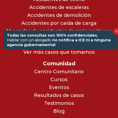
Accidentes de escaleras
Accidentes de demolición
Accidentes por caída de carga
Abogados de accidentes de grúa en Nueva
Todas las consultas son 100% confidenciales.
York
Hablar con un abogado
no notifica a ICE ni a ninguna
Accidentes de sierra eléctrica
agencia gubernamental
.
Ver más casos que tomamos
Comunidad
Centro Comunitario
Cursos
Eventos
Resultados de casos
Testimonios
Blog