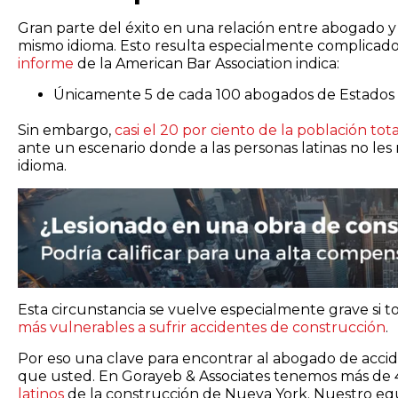
Gran parte del éxito en una relación entre abogado y
mismo idioma. Esto resulta especialmente complicado
informe
de la American Bar Association indica:
Únicamente 5 de cada 100 abogados de Estados 
Sin embargo,
casi el 20 por ciento de la población total
ante un escenario donde a las personas latinas no les 
idioma.
Esta circunstancia se vuelve especialmente grave s
más vulnerables a sufrir accidentes de construcción
.
Por eso una clave para encontrar al abogado de accid
que usted. En Gorayeb & Associates tenemos más de 
latinos
de la construcción de Nueva York. Nuestro equi