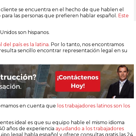
 cliente se encuentra en el hecho de que hablen el
 para las personas que prefieren hablar español.
Este
Unidos son hispanos.
 del país es la latina
. Por lo tanto, nos encontramos
resulta sencillo encontrar representación legal en su
i tomamos en cuenta que
los trabajadores latinos son los
entes ideal es que su equipo hable el mismo idioma
40 años de experiencia
ayudando a los trabajadores
po legal habla español y ofrece consultas gratis las 24