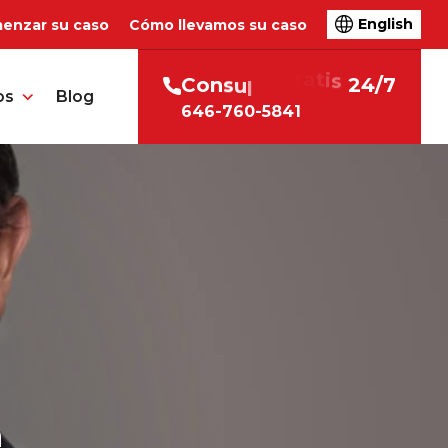
English
enzar su caso
Cómo llevamos su caso
C
o
n
s
u
l
t
a
g
r
a
t
i
s
2
4
/
7
os
Blog
646-760-5841
n