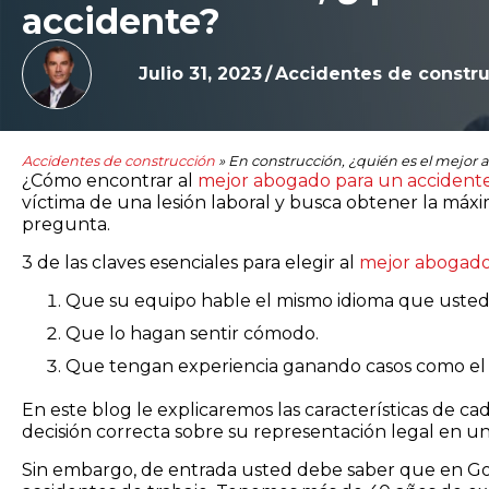
accidente?
Julio 31, 2023
/
Accidentes de constr
Accidentes de construcción
»
En construcción, ¿quién es el mejor
¿Cómo encontrar al
mejor abogado para un accidente
víctima de una lesión laboral y busca obtener la máx
pregunta.
3 de las claves esenciales para elegir al
mejor abogado
Que su equipo hable el mismo idioma que usted
Que lo hagan sentir cómodo.
Que tengan experiencia ganando casos como el 
En este blog le explicaremos las características de ca
decisión correcta sobre su representación legal en u
Sin embargo, de entrada usted debe saber que en Go