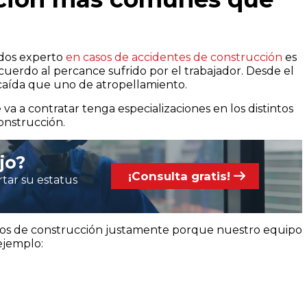
ados experto
en casos de accidentes de construcción
es
acuerdo al percance sufrido por el trabajador. Desde el
 caída que uno de atropellamiento.
va a contratar tenga especializaciones en los distintos
onstrucción.
jo?
¡Consulta gratis!
tar su estatus
sos de construcción justamente porque nuestro equipo
 ejemplo: