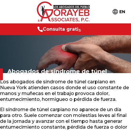
EN
C
o
n
s
u
l
t
a
g
r
a
t
i
s
2
4
/
7
Abogados de síndrome de túnel
carpiano
en Nueva York
Los abogados de síndrome de túnel carpiano en
Nueva York atienden casos donde el uso constante de
manos y muñecas en el trabajo provoca dolor,
entumecimiento, hormigueo o pérdida de fuerza.
El síndrome de túnel carpiano no aparece de un día
para otro. Suele comenzar con molestias leves al final
de la jornada y avanzar con el tiempo hasta generar
entumecimiento constante, pérdida de fuerza o dolor