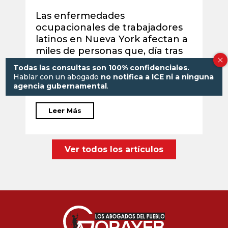
Las enfermedades
D
ocupacionales de trabajadores
l
latinos en Nueva York afectan a
t
miles de personas que, día tras
d
día, desempeñan labores en la
d
Todas las consultas son 100% confidenciales.
construcción, limpieza,
2
Hablar con un abogado
no notifica a ICE ni a ninguna
manufactura, ...
agencia gubernamental
.
Leer Más
Ver todos los artículos