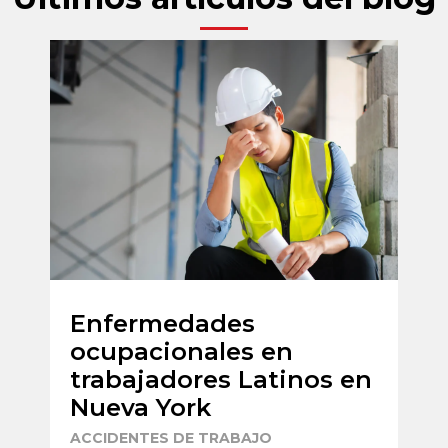
Enfermedades
T
ocupacionales en
p
trabajadores Latinos en
t
Nueva York
U
ACCIDENTES DE TRABAJO
A