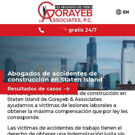
EN
C
o
n
s
u
l
t
a
g
r
a
t
i
s
2
4
/
7
Abogados de accidentes
de
construcción en Staten Island
Resultados de casos
Los abogados de accidentes de construcción en
Staten Island de Gorayeb & Associates
ayudamos a víctimas de lesiones laborales a
obtener la máxima compensación que por ley les
corresponde.
Las víctimas de accidentes de trabajo tienen el
derecho de obtener una indemnización justa sin