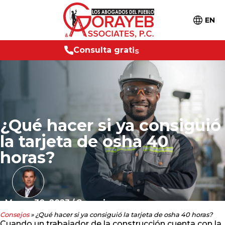
EN
C
o
n
s
u
l
t
a
g
r
a
t
i
s
2
4
/
7
¿Qué hacer si ya consiguió
la tarjeta de osha 40
horas?
Marzo 30, 2023
/
Consejos
Consejos
»
¿Qué hacer si ya consiguió la tarjeta de osha 40 horas?
Cuando un trabajador de la construcción cuenta con la