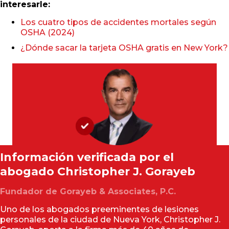
interesarle:
Los cuatro tipos de accidentes mortales según
OSHA (2024)
¿Dónde sacar la tarjeta OSHA gratis en New York?
Información verificada por el
abogado
Christopher J. Gorayeb
Fundador de Gorayeb & Associates, P.C.
Uno de los abogados preeminentes de lesiones
personales de la ciudad de Nueva York, Christopher J.