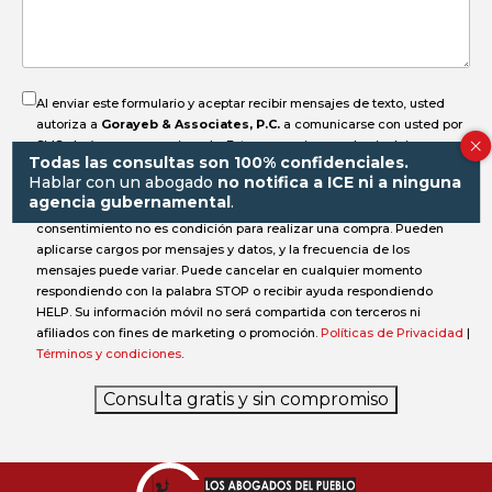
accidente?
Al enviar este formulario y aceptar recibir mensajes de texto, usted
autoriza a
Gorayeb & Associates, P.C.
a comunicarse con usted por
SMS al número proporcionado. Estos mensajes pueden incluir
Todas las consultas son 100% confidenciales.
información sobre su caso, solicitudes de documentos,
Hablar con un abogado
no notifica a ICE ni a ninguna
actualizaciones de estado, recordatorios de fechas importantes o
agencia gubernamental
.
notificaciones, y pueden enviarse de forma automática. Su
consentimiento no es condición para realizar una compra. Pueden
aplicarse cargos por mensajes y datos, y la frecuencia de los
mensajes puede variar. Puede cancelar en cualquier momento
respondiendo con la palabra STOP o recibir ayuda respondiendo
HELP. Su información móvil no será compartida con terceros ni
afiliados con fines de marketing o promoción.
Políticas de Privacidad
|
Términos y condiciones
.
Consulta gratis y sin compromiso