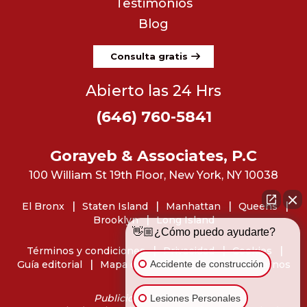
Testimonios
Blog
Consulta gratis
Abierto las 24 Hrs
(646) 760-5841
Gorayeb & Associates, P.C
100 William St 19th Floor, New York, NY 10038
El Bronx
Staten Island
Manhattan
Queens
Brooklyn
Long Island
👋🏼¿Cómo puedo ayudarte?
Términos y condiciones
Privacidad
Cookies
Accidente de construcción
Guía editorial
Mapa del sitio
Dónde encontrarnos
Publicidad de abogados
Lesiones Personales