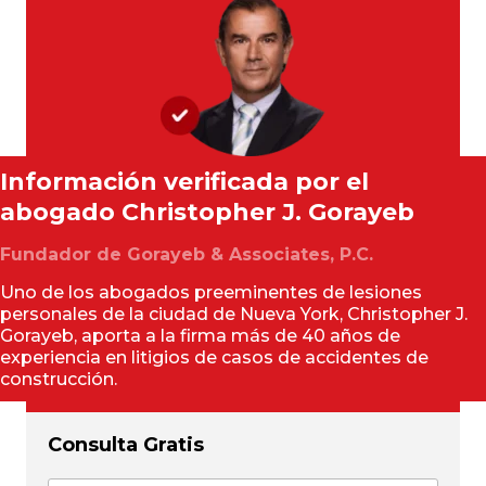
Información verificada por el
abogado
Christopher J. Gorayeb
Fundador de Gorayeb & Associates, P.C.
Uno de los abogados preeminentes de lesiones
personales de la ciudad de Nueva York, Christopher J.
Gorayeb, aporta a la firma más de 40 años de
experiencia en litigios de casos de accidentes de
construcción.
Consulta Gratis