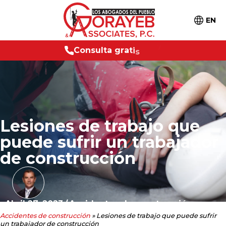
EN
C
o
n
s
u
l
t
a
g
r
a
t
i
s
2
4
/
7
Lesiones de trabajo que
puede sufrir un trabajador
de construcción
Abril 27, 2023
/
Accidentes de construcción
Accidentes de construcción
»
Lesiones de trabajo que puede sufrir
un trabajador de construcción