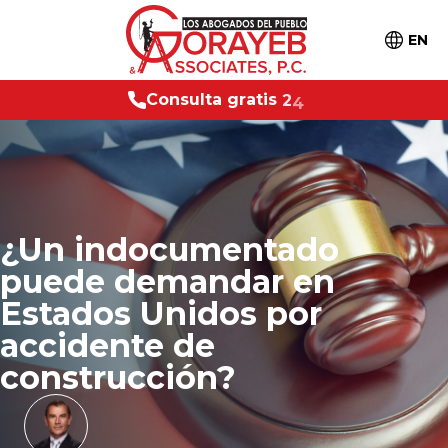
EN
t
a
g
r
a
t
i
s
C
2
4
/
7
o
n
s
u
l
¿Un indocumentado
puede demandar en
Estados Unidos por
accidente de
construcción?