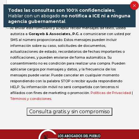
accidente?
Todas las consultas son 100% confidenciales.
Hablar con un abogado
no notifica a ICE ni a ninguna
agencia gubernamental
.
Al enviar este formulario y aceptar recibir mensajes de texto, usted
autoriza a
Gorayeb & Associates, P.C.
a comunicarse con usted por
SMS al número proporcionado. Estos mensajes pueden incluir
información sobre su caso, solicitudes de documentos,
actualizaciones de estado, recordatorios de fechas importantes o
notificaciones, y pueden enviarse de forma automática. Su
consentimiento no es condición para realizar una compra. Pueden
aplicarse cargos por mensajes y datos, y la frecuencia de los
mensajes puede variar. Puede cancelar en cualquier momento
respondiendo con la palabra STOP o recibir ayuda respondiendo
HELP. Su información móvil no será compartida con terceros ni
afiliados con fines de marketing o promoción.
Políticas de Privacidad
|
Términos y condiciones
.
Consulta gratis y sin compromiso