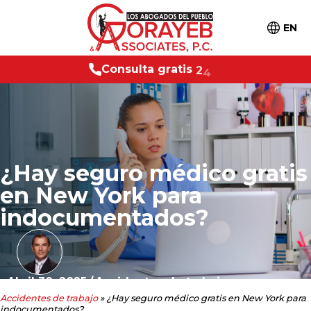
EN
n
s
u
l
t
a
g
r
a
t
i
s
2
4
/
7
C
o
¿Hay seguro médico gratis
en New York para
indocumentados?
Abril 30, 2025
/
Accidentes de trabajo
Accidentes de trabajo
»
¿Hay seguro médico gratis en New York para
indocumentados?