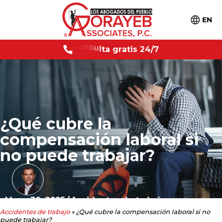
EN
4
/
7
C
o
n
s
u
l
t
a
g
r
a
t
i
s
2
¿Qué cubre la
compensación laboral si
no puede trabajar?
Mayo 30, 2025
/
Accidentes de trabajo
Accidentes de trabajo
»
¿Qué cubre la compensación laboral si no
puede trabajar?