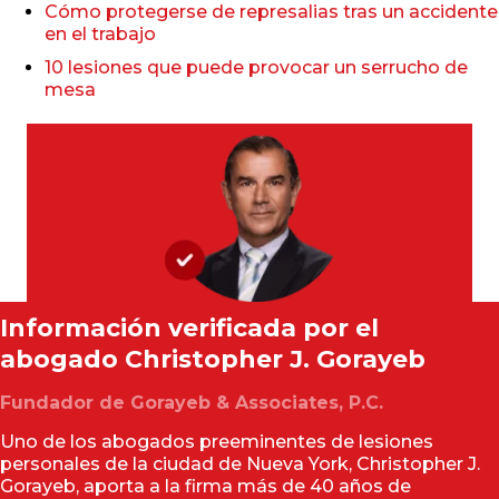
Cómo protegerse de represalias tras un accidente
en el trabajo
10 lesiones que puede provocar un serrucho de
mesa
Información verificada por el
abogado
Christopher J. Gorayeb
Fundador de Gorayeb & Associates, P.C.
Uno de los abogados preeminentes de lesiones
personales de la ciudad de Nueva York, Christopher J.
Gorayeb, aporta a la firma más de 40 años de