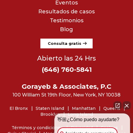
Eventos
Resultados de casos
Testimonios
Blog
Consulta gratis
Abierto las 24 Hrs
(646) 760-5841
Gorayeb & Associates, P.C
100 William St 19th Floor, New York, NY 10038
El Bronx
Staten Island
Manhattan
Queens
Brooklyn
Long Island
👋🏼¿Cómo puedo ayudarte?
Términos y condiciones
Privacidad
Cookies