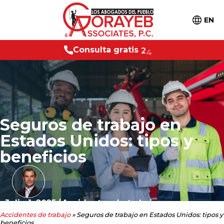
EN
s
u
l
t
a
g
r
a
t
i
s
2
4
/
7
C
o
n
Seguros de trabajo en
Estados Unidos: tipos y
beneficios
Julio 1, 2025
/
Accidentes de trabajo
Accidentes de trabajo
»
Seguros de trabajo en Estados Unidos: tipos y
beneficios