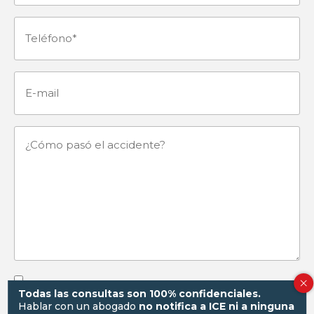
(Obligatorio)
Teléfono
(Obligatorio)
E-
mail
¿Cómo
pasó
el
accidente?
Al enviar este formulario y aceptar recibir mensajes de texto, usted
Todas las consultas son 100% confidenciales.
autoriza a
Gorayeb & Associates, P.C.
a comunicarse con usted por
Hablar con un abogado
no notifica a ICE ni a ninguna
SMS al número proporcionado. Estos mensajes pueden incluir