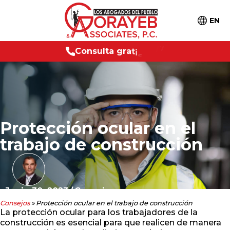
EN
C
o
n
s
u
l
t
a
g
r
a
t
i
s
2
4
/
7
Protección ocular en el
trabajo de construcción
Junio 30, 2023
/
Consejos
Consejos
»
Protección ocular en el trabajo de construcción
La protección ocular para los trabajadores de la
construcción es esencial para que realicen de manera