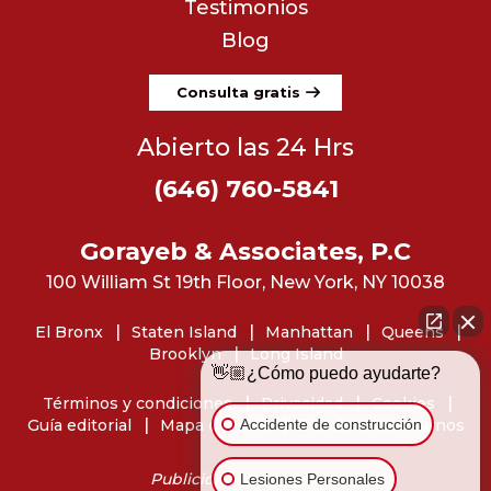
Testimonios
Blog
Consulta gratis
Abierto las 24 Hrs
(646) 760-5841
Gorayeb & Associates, P.C
100 William St 19th Floor, New York, NY 10038
El Bronx
Staten Island
Manhattan
Queens
Brooklyn
Long Island
👋🏼¿Cómo puedo ayudarte?
Términos y condiciones
Privacidad
Cookies
Accidente de construcción
Guía editorial
Mapa del sitio
Dónde encontrarnos
Publicidad de abogados
Lesiones Personales