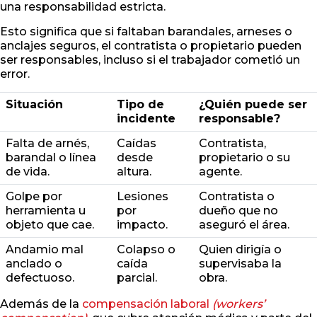
una responsabilidad estricta.
Esto significa que si faltaban barandales, arneses o
anclajes seguros, el contratista o propietario pueden
ser responsables, incluso si el trabajador cometió un
error.
Situación
Tipo de
¿Quién puede ser
incidente
responsable?
Falta de arnés,
Caídas
Contratista,
barandal o línea
desde
propietario o su
de vida.
altura.
agente.
Golpe por
Lesiones
Contratista o
herramienta u
por
dueño que no
objeto que cae.
impacto.
aseguró el área.
Andamio mal
Colapso o
Quien dirigía o
anclado o
caída
supervisaba la
defectuoso.
parcial.
obra.
Además de la
compensación laboral
(workers’