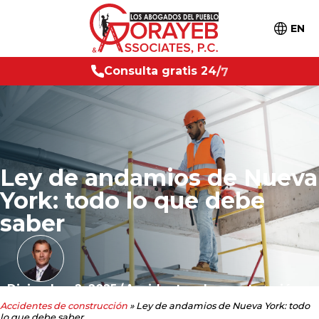
EN
l
t
a
g
r
a
t
i
s
2
4
/
7
C
o
n
s
u
Ley de andamios de Nueva
York: todo lo que debe
saber
Diciembre 2, 2025
/
Accidentes de construcción
Accidentes de construcción
»
Ley de andamios de Nueva York: todo
lo que debe saber