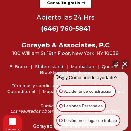
Consulta gratis
Abierto las 24 Hrs
(646) 760-5841
Gorayeb & Associates, P.C
100 William St 19th Floor, New York, NY 10038
El Bronx
Staten Island
Manhattan
Queens
Brooklyn
Long Island
👋🏼¿Cómo puedo ayudarte?
Términos y condiciones
Privacidad
Cookies
Accidente de construcción
Guía editorial
Mapa del sitio
Dónde encontrarnos
Publicidad de abogados
Lesiones Personales
Los resultados obtenidos no garantizan un resultado
similar.
Lesión en el lugar de trabajo
Gorayeb Associates © 2026
Llámanos