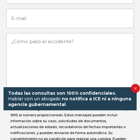
E-
mail
¿Cómo
pasó
el
accidente?
Todas las consultas son 100% confidenciales.
Hablar con un abogado
no notifica a ICE ni a ninguna
Al enviar este formulario y aceptar recibir mensajes de texto, usted
agencia gubernamental
.
autoriza a
Gorayeb & Associates, P.C.
a comunicarse con usted por
SMS al número proporcionado. Estos mensajes pueden incluir
información sobre su caso, solicitudes de documentos,
actualizaciones de estado, recordatorios de fechas importantes o
notificaciones, y pueden enviarse de forma automática. Su
consentimiento no es condición para realizar una compra. Pueden