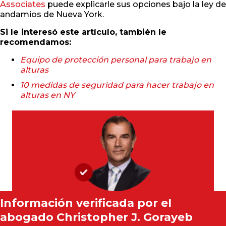
Associates
puede explicarle sus opciones bajo la ley de
andamios de Nueva York.
Si le interesó este artículo, también le
recomendamos:
Equipo de protección personal para trabajo en
alturas
10 medidas de seguridad para hacer trabajo en
alturas en NY
Información verificada por el
abogado
Christopher J. Gorayeb