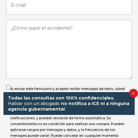
E-
mail
¿Cómo
pasó
el
accidente?
Al enviar este formulario y aceptar recibir mensajes de texto, usted
autoriza a
Gorayeb & Associates, P.C.
a comunicarse con usted por
Todas las consultas son 100% confidenciales.
SMS al número proporcionado. Estos mensajes pueden incluir
Hablar con un abogado
no notifica a ICE ni a ninguna
información sobre su caso, solicitudes de documentos,
agencia gubernamental
.
actualizaciones de estado, recordatorios de fechas importantes o
notificaciones, y pueden enviarse de forma automática. Su
consentimiento no es condición para realizar una compra. Pueden
aplicarse cargos por mensajes y datos, y la frecuencia de los
mensajes puede variar. Puede cancelar en cualquier momento