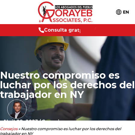
EN
C
o
n
s
u
l
t
a
g
r
a
t
i
s
2
4
/
7
Nuestro compromiso es
luchar por los derechos del
trabajador en NY
Abril 29, 2023
/
Consejos
Consejos
»
Nuestro compromiso es luchar por los derechos del
trabajador en NY