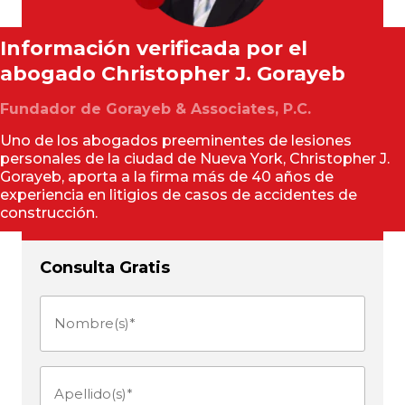
Información verificada por el
abogado
Christopher J. Gorayeb
Fundador de Gorayeb & Associates, P.C.
Uno de los abogados preeminentes de lesiones
personales de la ciudad de Nueva York, Christopher J.
Gorayeb, aporta a la firma más de 40 años de
experiencia en litigios de casos de accidentes de
construcción.
Consulta Gratis
Nombre(s)
(Obligatorio)
Apellido(s)