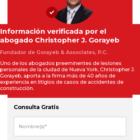
Información verificada por el
abogado
Christopher J. Gorayeb
Fundador de Gorayeb & Associates, P.C.
Uno de los abogados preeminentes de lesiones
personales de la ciudad de Nueva York, Christopher J.
Gorayeb, aporta a la firma más de 40 años de
experiencia en litigios de casos de accidentes de
construcción.
Consulta Gratis
Nombre(s)
(Obligatorio)