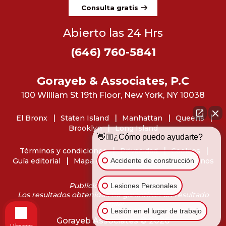
Consulta gratis
Abierto las 24 Hrs
(646) 760-5841
Gorayeb & Associates, P.C
100 William St 19th Floor, New York, NY 10038
El Bronx
Staten Island
Manhattan
Queens
Brooklyn
Long Island
👋🏼¿Cómo puedo ayudarte?
Términos y condiciones
Privacidad
Cookies
Accidente de construcción
Guía editorial
Mapa del sitio
Dónde encontrarnos
Publicidad de abogados
Lesiones Personales
Los resultados obtenidos no garantizan un resultado
similar.
Lesión en el lugar de trabajo
Gorayeb Associates © 2026
Llámanos