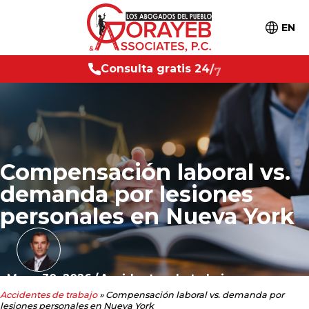
EN
l
t
a
g
r
a
t
i
s
C
2
4
/
7
o
n
s
u
Compensación laboral vs.
demanda por lesiones
personales en Nueva York
Mayo 30, 2026
/
Accidentes de trabajo
Accidentes de trabajo
»
Compensación laboral vs. demanda por
lesiones personales en Nueva York