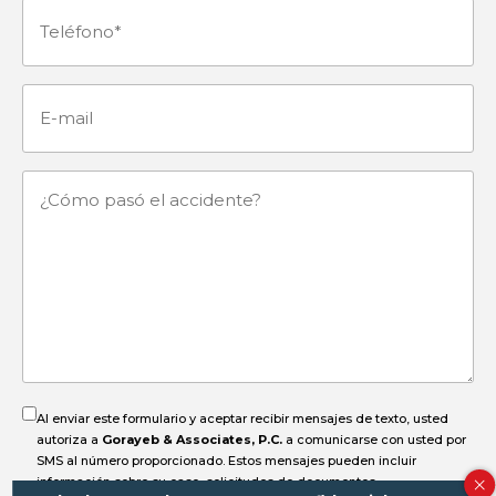
Teléfono
(Obligatorio)
E-
mail
¿Cómo
pasó
el
accidente?
Al enviar este formulario y aceptar recibir mensajes de texto, usted
autoriza a
Gorayeb & Associates, P.C.
a comunicarse con usted por
SMS al número proporcionado. Estos mensajes pueden incluir
información sobre su caso, solicitudes de documentos,