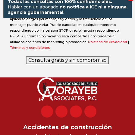
Todas las consultas son 100% confidenciales.
actualizaciones de estado, recordatorios de fechas importantes o
Hablar con un abogado
no notifica a ICE ni a ninguna
notificaciones, y pueden enviarse de forma automática. Su
agencia gubernamental
.
consentimiento no es condición para realizar una compra. Pueden
aplicarse cargos por mensajes y datos, y la frecuencia de los
mensajes puede variar. Puede cancelar en cualquier momento
respondiendo con la palabra STOP o recibir ayuda respondiendo
HELP. Su información móvil no será compartida con terceros ni
afiliados con fines de marketing o promoción.
Políticas de Privacidad
|
Términos y condiciones
.
Consulta gratis y sin compromiso
Accidentes de construcción