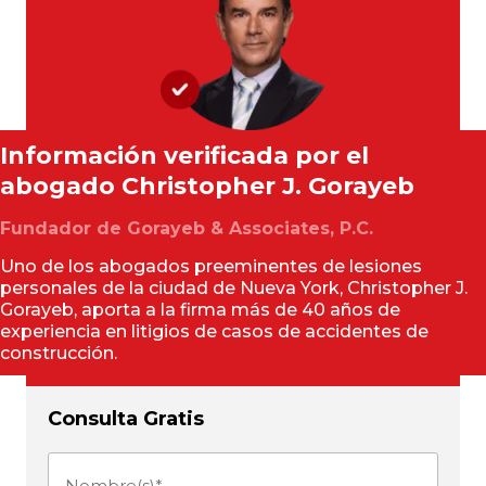
Información verificada por el
abogado
Christopher J. Gorayeb
Fundador de Gorayeb & Associates, P.C.
Uno de los abogados preeminentes de lesiones
personales de la ciudad de Nueva York, Christopher J.
Gorayeb, aporta a la firma más de 40 años de
experiencia en litigios de casos de accidentes de
construcción.
Consulta Gratis
Nombre(s)