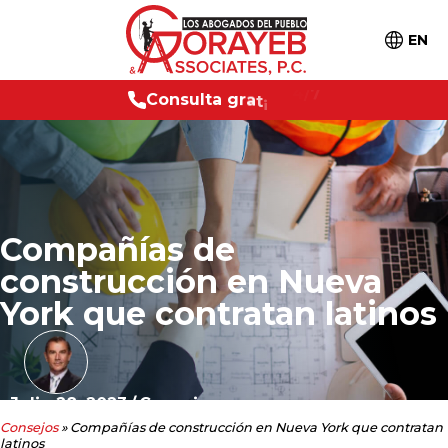
EN
C
o
n
s
u
l
t
a
g
r
a
t
i
s
2
4
/
7
Compañías de
construcción en Nueva
York que contratan latinos
Julio 28, 2023
/
Consejos
Consejos
»
Compañías de construcción en Nueva York que contratan
latinos