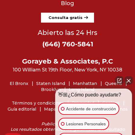
Blog
Consulta gratis
Abierto las 24 Hrs
(646) 760-5841
Gorayeb & Associates, P.C
100 William St 19th Floor, New York, NY 10038
El Bronx
Staten Island
Manhattan
Queens
Brooklyn
Long Island
👋🏼¿Cómo puedo ayudarte?
Términos y condiciones
Privacidad
Cookies
Accidente de construcción
Guía editorial
Mapa del sitio
Dónde encontrarnos
Publicidad de abogados
Lesiones Personales
Los resultados obtenidos no garantizan un resultado
similar.