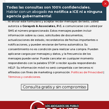
accidente?
Todas las consultas son 100% confidenciales.
Hablar con un abogado
no notifica a ICE ni a ninguna
agencia gubernamental
.
Al enviar este formulario y aceptar recibir mensajes de texto, usted
autoriza a
Gorayeb & Associates, P.C.
a comunicarse con usted por
SMS al número proporcionado. Estos mensajes pueden incluir
información sobre su caso, solicitudes de documentos,
actualizaciones de estado, recordatorios de fechas importantes o
notificaciones, y pueden enviarse de forma automática. Su
consentimiento no es condición para realizar una compra. Pueden
aplicarse cargos por mensajes y datos, y la frecuencia de los
mensajes puede variar. Puede cancelar en cualquier momento
respondiendo con la palabra STOP o recibir ayuda respondiendo
HELP. Su información móvil no será compartida con terceros ni
afiliados con fines de marketing o promoción.
Políticas de Privacidad
|
Términos y condiciones
.
Consulta gratis y sin compromiso