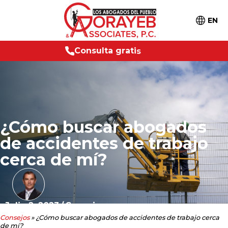
EN
n
s
u
l
t
a
g
r
a
t
i
s
2
4
/
7
C
o
¿Cómo buscar abogados
de accidentes de trabajo
cerca de mí?
Julio 2, 2023
/
Consejos
Consejos
»
¿Cómo buscar abogados de accidentes de trabajo cerca
de mí?