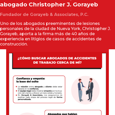
abogado
Christopher J. Gorayeb
Fundador de Gorayeb & Associates, P.C.
Uno de los abogados preeminentes de lesiones
personales de la ciudad de Nueva York, Christopher J.
Gorayeb, aporta a la firma más de 40 años de
experiencia en litigios de casos de accidentes de
construcción.