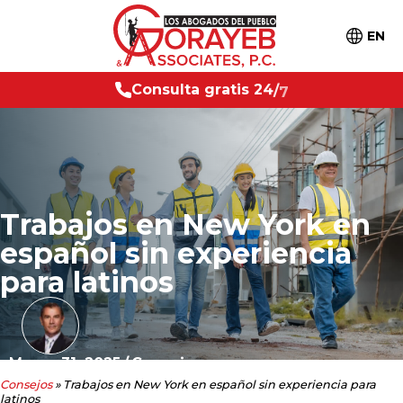
EN
l
t
a
g
r
a
t
i
s
C
2
4
/
7
o
n
s
u
Trabajos en New York en
español sin experiencia
para latinos
Marzo 31, 2025
/
Consejos
Consejos
»
Trabajos en New York en español sin experiencia para
latinos