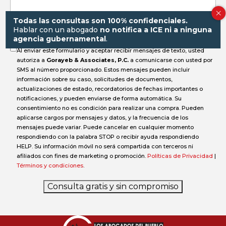
Todas las consultas son 100% confidenciales.
accidente?
Hablar con un abogado
no notifica a ICE ni a ninguna
agencia gubernamental
.
Al enviar este formulario y aceptar recibir mensajes de texto, usted
autoriza a
Gorayeb & Associates, P.C.
a comunicarse con usted por
SMS al número proporcionado. Estos mensajes pueden incluir
información sobre su caso, solicitudes de documentos,
actualizaciones de estado, recordatorios de fechas importantes o
notificaciones, y pueden enviarse de forma automática. Su
consentimiento no es condición para realizar una compra. Pueden
aplicarse cargos por mensajes y datos, y la frecuencia de los
mensajes puede variar. Puede cancelar en cualquier momento
respondiendo con la palabra STOP o recibir ayuda respondiendo
HELP. Su información móvil no será compartida con terceros ni
afiliados con fines de marketing o promoción.
Políticas de Privacidad
|
Términos y condiciones
.
Consulta gratis y sin compromiso