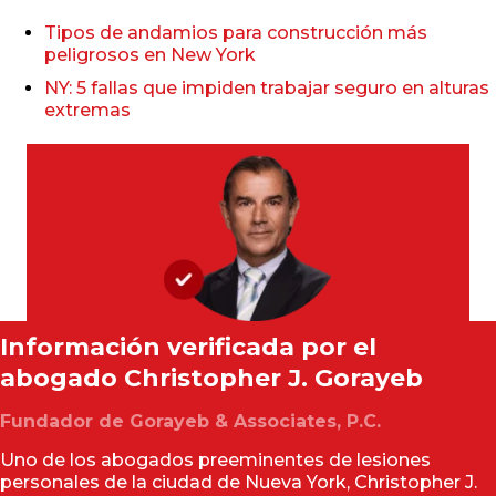
Tipos de andamios para construcción más
peligrosos en New York
NY: 5 fallas que impiden trabajar seguro en alturas
extremas
Información verificada por el
abogado
Christopher J. Gorayeb
Fundador de Gorayeb & Associates, P.C.
Uno de los abogados preeminentes de lesiones
personales de la ciudad de Nueva York, Christopher J.