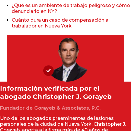
¿Qué es un ambiente de trabajo peligroso y cómo
denunciarlo en NY?
Cuánto dura un caso de compensación al
trabajador en Nueva York
Información verificada por el
abogado
Christopher J. Gorayeb
Fundador de Gorayeb & Associates, P.C.
Uno de los abogados preeminentes de lesiones
personales de la ciudad de Nueva York, Christopher J.
Gorayeb, aporta a la firma más de 40 años de