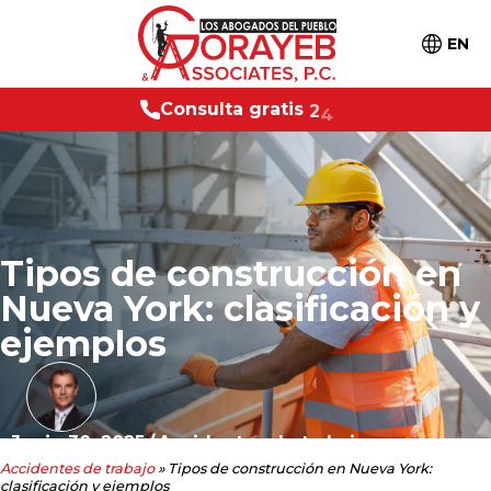
EN
s
u
l
t
a
g
r
a
t
i
s
2
4
/
7
C
o
n
Tipos de construcción en
Nueva York: clasificación y
ejemplos
Junio 30, 2025
/
Accidentes de trabajo
Accidentes de trabajo
»
Tipos de construcción en Nueva York:
clasificación y ejemplos