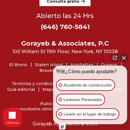
Consulta gratis
Abierto las 24 Hrs
(646) 760-5841
Gorayeb & Associates, P.C
100 William St 19th Floor, New York, NY 10038
El Bronx
Staten Island
Manhattan
Queens
Brooklyn
Long Island
👋🏼¿Cómo puedo ayudarte?
Términos y condiciones
Privacidad
Cookies
Accidente de construcción
Guía editorial
Mapa del sitio
Dónde encontrarnos
Lesiones Personales
Publicidad de abogados
Los resultados obtenidos no garantizan un resultado
similar.
Lesión en el lugar de trabajo
Llámanos
Gorayeb Associates © 2026