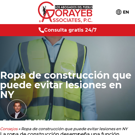
EN
t
i
s
2
4
/
7
C
o
n
s
u
l
t
a
g
r
a
Ropa de construcción que
puede evitar lesiones en
NY
Febrero 27, 2025
/
Consejos
Consejos
»
Ropa de construcción que puede evitar lesiones en NY
La ropa de construcción desempeña una función