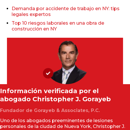
Demanda por accidente de trabajo en NY: tips
legales expertos
Top 10 riesgos laborales en una obra de
construcción en NY
Información verificada por el
abogado
Christopher J. Gorayeb
Fundador de Gorayeb & Associates, P.C.
Uno de los abogados preeminentes de lesiones
personales de la ciudad de Nueva York, Christopher J.