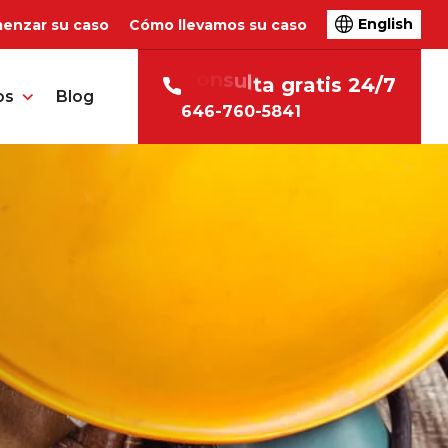
English
enzar su caso
Cómo llevamos su caso
C
o
n
s
u
l
t
a
g
r
a
t
i
s
2
4
/
7
os
Blog
646-760-5841