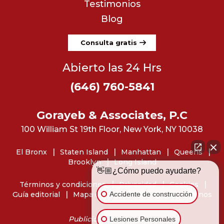
Testimonios
Blog
Consulta gratis
Abierto las 24 Hrs
(646) 760-5841
Gorayeb & Associates, P.C
100 William St 19th Floor, New York, NY 10038
El Bronx
Staten Island
Manhattan
Queens
Brooklyn
Long Island
👋🏼¿Cómo puedo ayudarte?
Términos y condiciones
Privacidad
Cookies
Accidente de construcción
Guía editorial
Mapa del sitio
Dónde encontrarnos
Publicidad de abogados
Lesiones Personales