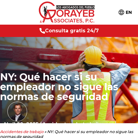
EN
g
r
a
t
i
s
2
4
C
o
n
/
7
s
u
l
t
a
NY: Qué hacer si su
empleador no sigue las
normas de seguridad
Abril 29, 2025
/
Accidentes de trabajo
Accidentes de trabajo
»
NY: Qué hacer si su empleador no sigue las
normas de seguridad