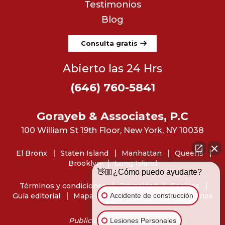
Testimonios
Blog
Consulta gratis
Abierto las 24 Hrs
(646) 760-5841
Gorayeb & Associates, P.C
100 William St 19th Floor, New York, NY 10038
El Bronx
Staten Island
Manhattan
Queens
Brooklyn
Long Island
👋🏼¿Cómo puedo ayudarte?
Términos y condiciones
Privacidad
Cookies
Accidente de construcción
Guía editorial
Mapa del sitio
Dónde encontrarnos
Publicidad de abogados
Lesiones Personales