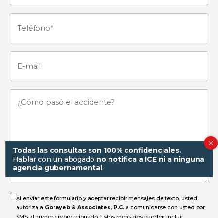
(Obligatorio)
Teléfono
(Obligatorio)
E-
mail
¿Cómo
pasó
el
Todas las consultas son 100% confidenciales.
Hablar con un abogado
no notifica a ICE ni a ninguna
agencia gubernamental
.
accidente?
Al enviar este formulario y aceptar recibir mensajes de texto, usted
autoriza a
Gorayeb & Associates, P.C.
a comunicarse con usted por
SMS al número proporcionado. Estos mensajes pueden incluir