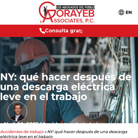
EN
C
o
n
s
u
l
t
a
g
r
a
t
i
s
2
4
/
7
NY: qué hacer después de
una descarga eléctrica
leve en el trabajo
Abril 30, 2025
/
Accidentes de trabajo
Accidentes de trabajo
»
NY: qué hacer después de una descarga
eléctrica leve en el trabajo