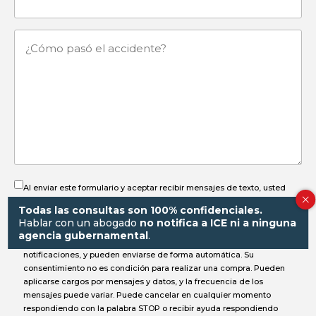
mail
¿Cómo
pasó
el
accidente?
Al enviar este formulario y aceptar recibir mensajes de texto, usted
autoriza a
Gorayeb & Associates, P.C.
a comunicarse con usted por
Todas las consultas son 100% confidenciales.
SMS al número proporcionado. Estos mensajes pueden incluir
Hablar con un abogado
no notifica a ICE ni a ninguna
información sobre su caso, solicitudes de documentos,
agencia gubernamental
.
actualizaciones de estado, recordatorios de fechas importantes o
notificaciones, y pueden enviarse de forma automática. Su
consentimiento no es condición para realizar una compra. Pueden
aplicarse cargos por mensajes y datos, y la frecuencia de los
mensajes puede variar. Puede cancelar en cualquier momento
respondiendo con la palabra STOP o recibir ayuda respondiendo