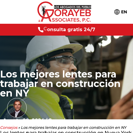
EN
g
r
a
t
i
s
2
4
/
C
o
n
s
7
u
l
t
a
Los mejores lentes para
trabajar en construcción
en NY
Agosto 29, 2024
/
Consejos
Consejos
»
Los mejores lentes para trabajar en construcción en NY
Los lentes para trabajar en construcción en Nueva York