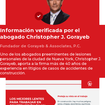
Información verificada por el
abogado
Christopher J. Gorayeb
Fundador de Gorayeb & Associates, P.C.
Uno de los abogados preeminentes de lesiones
personales de la ciudad de Nueva York, Christopher J.
Gorayeb, aporta a la firma más de 40 años de
experiencia en litigios de casos de accidentes de
construcción.