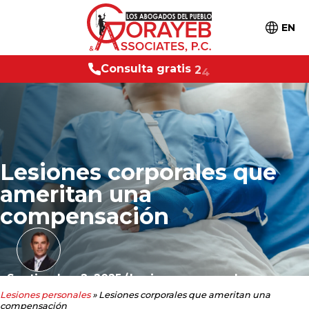
EN
l
t
a
g
r
a
t
i
s
2
4
/
7
C
o
n
s
u
Lesiones corporales que
ameritan una
compensación
Septiembre 2, 2025
/
Lesiones personales
Lesiones personales
»
Lesiones corporales que ameritan una
compensación