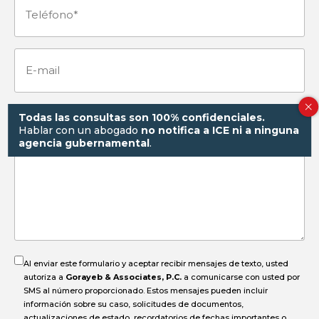
Teléfono
(Obligatorio)
E-
mail
Todas las consultas son 100% confidenciales.
¿Cómo
Hablar con un abogado
no notifica a ICE ni a ninguna
agencia gubernamental
.
pasó
el
accidente?
Al enviar este formulario y aceptar recibir mensajes de texto, usted
autoriza a
Gorayeb & Associates, P.C.
a comunicarse con usted por
SMS al número proporcionado. Estos mensajes pueden incluir
información sobre su caso, solicitudes de documentos,
actualizaciones de estado, recordatorios de fechas importantes o