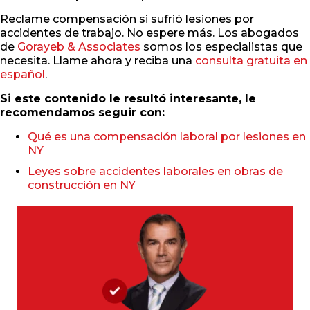
Reclame compensación si sufrió lesiones por
accidentes de trabajo. No espere más. Los abogados
de
Gorayeb & Associates
somos los especialistas que
necesita. Llame ahora y reciba una
consulta gratuita en
español
.
Si este contenido le resultó interesante, le
recomendamos seguir con:
Qué es una compensación laboral por lesiones en
NY
Leyes sobre accidentes laborales en obras de
construcción en NY