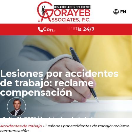
EN
C
o
n
s
u
l
t
a
g
r
a
t
i
s
2
4
/
7
Lesiones por accidentes
de trabajo: reclame
compensación
Julio 31, 2025
/
Accidentes de trabajo
Accidentes de trabajo
»
Lesiones por accidentes de trabajo: reclame
compensación