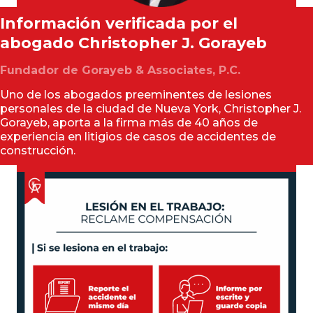
Información verificada por el
abogado
Christopher J. Gorayeb
Fundador de Gorayeb & Associates, P.C.
Uno de los abogados preeminentes de lesiones
personales de la ciudad de Nueva York, Christopher J.
Gorayeb, aporta a la firma más de 40 años de
experiencia en litigios de casos de accidentes de
construcción.