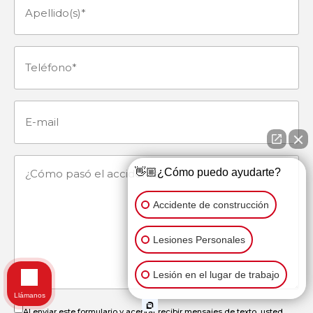
Apellido(s)
(Obligatorio)
Teléfono
(Obligatorio)
E-
mail
¿Cómo
👋🏼¿Cómo puedo ayudarte?
pasó
Accidente de construcción
el
Lesiones Personales
accidente?
Lesión en el lugar de trabajo
Llámanos
Al enviar este formulario y aceptar recibir mensajes de texto, usted