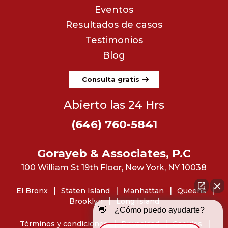
Eventos
Resultados de casos
Testimonios
Blog
Consulta gratis
Abierto las 24 Hrs
(646) 760-5841
Gorayeb & Associates, P.C
100 William St 19th Floor, New York, NY 10038
El Bronx
Staten Island
Manhattan
Queens
Brooklyn
Long Island
👋🏼¿Cómo puedo ayudarte?
Términos y condiciones
Privacidad
Cookies