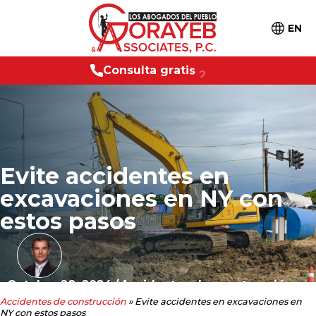
EN
n
s
u
l
t
a
g
r
a
t
i
s
2
4
/
7
C
o
Evite accidentes en
excavaciones en NY con
estos pasos
Octubre 28, 2024
/
Accidentes de construcción
Accidentes de construcción
»
Evite accidentes en excavaciones en
NY con estos pasos