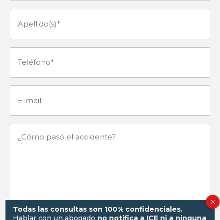
(Obligatorio)
Apellido(s)
(Obligatorio)
Teléfono
(Obligatorio)
E-
mail
¿Cómo
pasó
el
accidente?
Todas las consultas son 100% confidenciales.
Hablar con un abogado
no notifica a ICE ni a ninguna