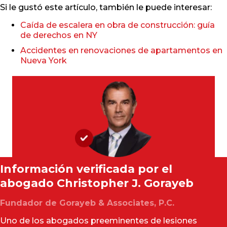
Si le gustó este artículo, también le puede interesar:
Caída de escalera en obra de construcción: guía
de derechos en NY
Accidentes en renovaciones de apartamentos en
Nueva York
Información verificada por el
abogado
Christopher J. Gorayeb
Fundador de Gorayeb & Associates, P.C.
Uno de los abogados preeminentes de lesiones