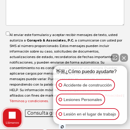
el
accidente?
Al enviar este formulario y aceptar recibir mensajes de texto, usted
autoriza a
Gorayeb & Associates, P.C.
a comunicarse con usted por
SMS al número proporcionado. Estos mensajes pueden incluir
información sobre su caso, solicitudes de documentos,
actualizaciones de estado, recordatorios de fechas importantes o
notificaciones, y pueden enviarse de forma automática. Su
consentimiento no es condición para realizar una compra. Pueden
👋🏼¿Cómo puedo ayudarte?
aplicarse cargos por mensajes y datos, y la frecuencia de los
mensajes puede variar. Puede cancelar en cualquier momento
respondiendo con la palabra STOP o recibir ayuda respondiendo
Accidente de construcción
HELP. Su información móvil no será compartida con terceros ni
afiliados con fines de marketing o promoción.
Políticas de Privacidad
|
Lesiones Personales
Términos y condiciones
.
Consulta gratis y sin compromiso
Lesión en el lugar de trabajo
Llámanos