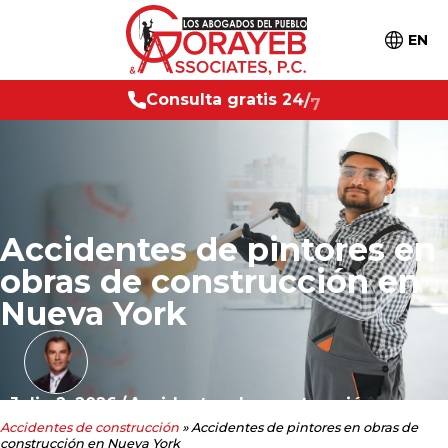
EN
g
r
a
t
i
s
2
4
C
o
n
/
7
s
u
l
t
a
Accidentes de pintores en
obras de construcción en
Nueva York
Julio 2, 2026
/
Accidentes de construcción
Accidentes de construcción
»
Accidentes de pintores en obras de
construcción en Nueva York