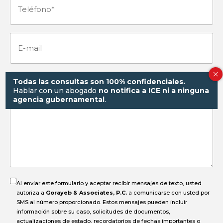
Teléfono
(Obligatorio)
E-
mail
Todas las consultas son 100% confidenciales.
¿Cómo
Hablar con un abogado
no notifica a ICE ni a ninguna
agencia gubernamental
.
pasó
el
accidente?
Al enviar este formulario y aceptar recibir mensajes de texto, usted
autoriza a
Gorayeb & Associates, P.C.
a comunicarse con usted por
SMS al número proporcionado. Estos mensajes pueden incluir
información sobre su caso, solicitudes de documentos,
actualizaciones de estado, recordatorios de fechas importantes o