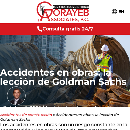
EN
g
r
a
t
i
s
2
4
/
C
o
n
s
7
u
l
t
a
Accidentes en obras: la
lección de Goldman Sachs
Octubre 1, 2025
/
Accidentes de construcción
Accidentes de construcción
»
Accidentes en obras: la lección de
Goldman Sachs
Los accidentes en obras son un riesgo constante en la