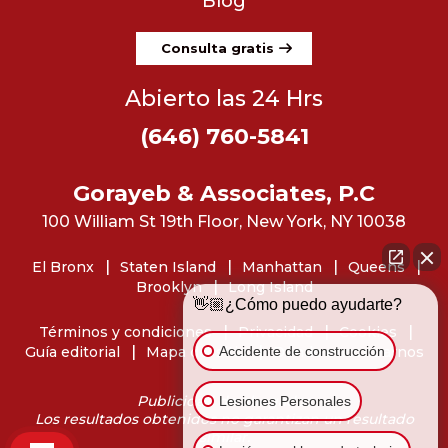
Blog
Consulta gratis
Abierto las 24 Hrs
(646) 760-5841
Gorayeb & Associates, P.C
100 William St 19th Floor, New York, NY 10038
El Bronx
Staten Island
Manhattan
Queens
Brooklyn
Long Island
👋🏼¿Cómo puedo ayudarte?
Términos y condiciones
Privacidad
Cookies
Accidente de construcción
Guía editorial
Mapa del sitio
Dónde encontrarnos
Publicidad de abogados
Lesiones Personales
Los resultados obtenidos no garantizan un resultado
similar.