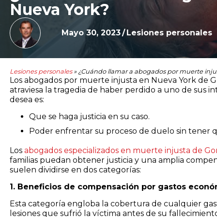
Nueva York?
Mayo 30, 2023
/
Lesiones personales
Lesiones personales
»
¿Cuándo llamar a abogados por muerte inju
Los abogados por muerte injusta en Nueva York de G
atraviesa la tragedia de haber perdido a uno de sus i
desea es:
Que se haga justicia en su caso.
Poder enfrentar su proceso de duelo sin tener 
Los
abogados especializados en muerte injusta de Go
familias puedan obtener justicia y una amplia compen
suelen dividirse en dos categorías:
1. Beneficios de compensación por gastos econ
Esta categoría engloba la cobertura de cualquier gas
lesiones que sufrió la víctima antes de su fallecimient