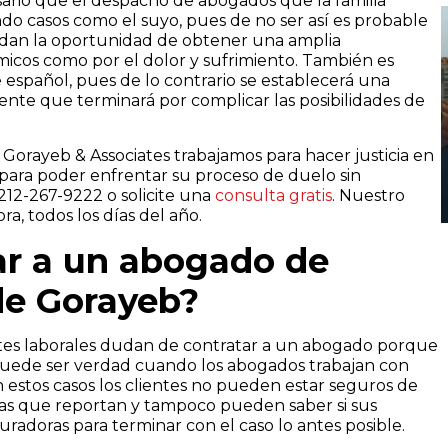
rio que el despacho de abogados que la familia
 casos como el suyo, pues de no ser así es probable
rdan la oportunidad de obtener una amplia
cos como por el dolor y sufrimiento. También es
 español, pues de lo contrario se establecerá una
ente que terminará por complicar las posibilidades de
Gorayeb & Associates trabajamos para hacer justicia en
ara poder enfrentar su proceso de duelo sin
212-267-9222 o solicite una
consulta gratis
. Nuestro
a, todos los días del año.
ar a un abogado de
de Gorayeb?
entes laborales dudan de contratar a un abogado porque
 puede ser verdad cuando los abogados trabajan con
n estos casos los clientes no pueden estar seguros de
as que reportan y tampoco pueden saber si sus
radoras para terminar con el caso lo antes posible.