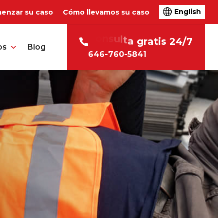
English
enzar su caso
Cómo llevamos su caso
C
o
n
s
u
l
t
a
g
r
a
t
i
s
2
4
/
7
os
Blog
646-760-5841