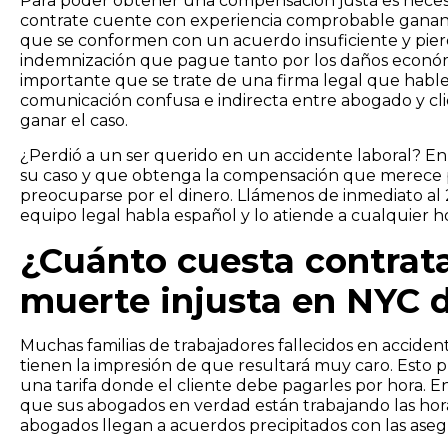
Para poder obtener una compensación justa es necesa
contrate cuente con experiencia comprobable ganando
que se conformen con un acuerdo insuficiente y pie
indemnización que pague tanto por los daños económi
importante que se trate de una firma legal que hable
comunicación confusa e indirecta entre abogado y cli
ganar el caso.
¿Perdió a un ser querido en un accidente laboral? En 
su caso y que obtenga la compensación que merece p
preocuparse por el dinero. Llámenos de inmediato al 
equipo legal habla español y lo atiende a cualquier hor
¿Cuánto cuesta contrat
muerte injusta en NYC 
Muchas familias de trabajadores fallecidos en accid
tienen la impresión de que resultará muy caro. Esto
una tarifa donde el cliente debe pagarles por hora. E
que sus abogados en verdad están trabajando las hor
abogados llegan a acuerdos precipitados con las asegu