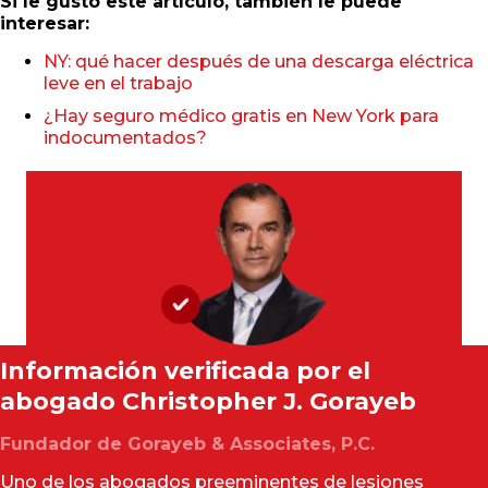
Si le gustó este artículo, también le puede
interesar:
NY: qué hacer después de una descarga eléctrica
leve en el trabajo
¿Hay seguro médico gratis en New York para
indocumentados?
Información verificada por el
abogado
Christopher J. Gorayeb
Fundador de Gorayeb & Associates, P.C.
Uno de los abogados preeminentes de lesiones