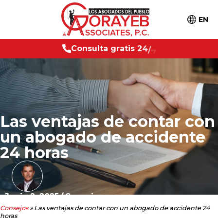
EN
t
a
g
r
a
t
i
s
C
2
4
/
7
o
n
s
u
l
Las ventajas de contar con
un abogado de accidente
24 horas
Junio 2, 2025
/
Consejos
Consejos
»
Las ventajas de contar con un abogado de accidente 24
horas