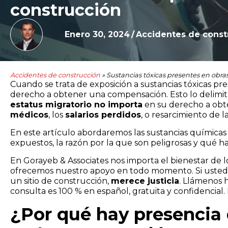
construcción
Enero 30, 2024
/
Accidentes de const
Accidentes de construcción
»
Sustancias tóxicas presentes en obra
Cuando se trata de exposición a sustancias tóxicas pre
derecho a obtener una compensación. Esto lo delimita 
estatus migratorio no importa
en su derecho a obte
médicos
, los
salarios perdidos
, o resarcimiento de l
En este artículo abordaremos las sustancias químicas 
expuestos, la razón por la que son peligrosas y qué 
En Gorayeb & Associates nos importa el bienestar de l
ofrecemos nuestro apoyo en todo momento. Si usted f
un sitio de construcción,
merece justicia
. Llámenos 
consulta es 100 % en español, gratuita y confidencial
¿Por qué hay presencia 