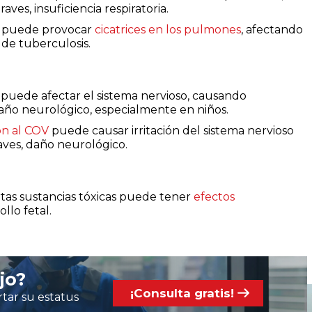
aves, insuficiencia respiratoria.
ina puede provocar
cicatrices en los pulmones
, afectando
 de tuberculosis.
puede afectar el sistema nervioso, causando
daño neurológico, especialmente en niños.
ón al COV
puede causar irritación del sistema nervioso
raves, daño neurológico.
ertas sustancias tóxicas puede tener
efectos
ollo fetal.
jo?
¡Consulta gratis!
tar su estatus