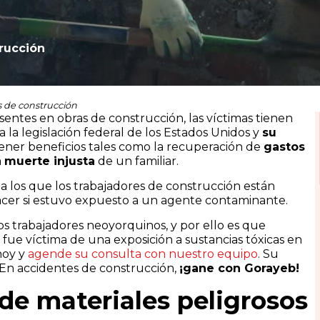
rucción
s de construcción
sentes en obras de construcción, las víctimas tienen
la legislación federal de los Estados Unidos y
su
ner beneficios tales como la recuperación de
gastos
a
muerte injusta
de un familiar.
a los que los trabajadores de construcción están
hacer si estuvo expuesto a un agente contaminante.
os trabajadores neoyorquinos, y por ello es que
ue víctima de una exposición a sustancias tóxicas en
hoy y
agende su consulta con nuestro equipo
. Su
. En accidentes de construcción,
¡gane con Gorayeb!
de materiales peligrosos