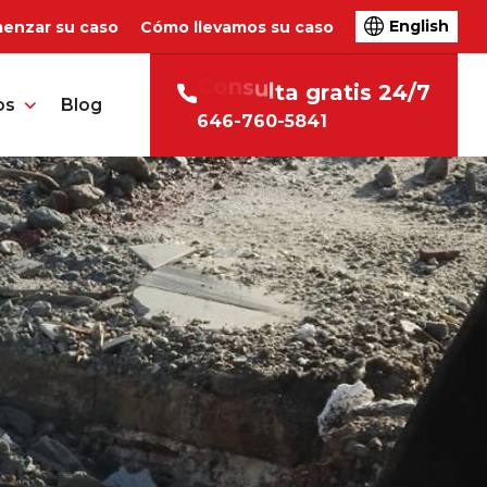
English
enzar su caso
Cómo llevamos su caso
C
o
n
s
u
l
t
a
g
r
a
t
i
s
2
4
/
7
os
Blog
646-760-5841