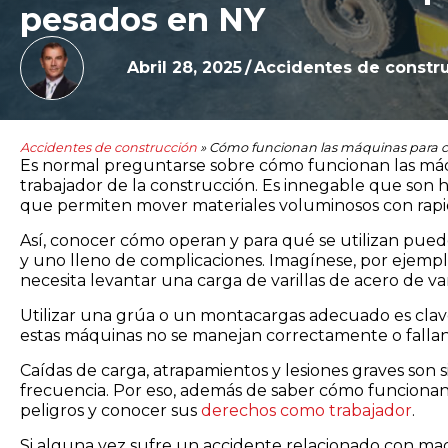
pesados en NY
Abril 28, 2025
/
Accidentes de constr
Accidentes de construcción
»
Cómo funcionan las máquinas para c
Es normal preguntarse sobre cómo funcionan las máq
trabajador de la construcción. Es innegable que son he
que permiten mover materiales voluminosos con rapid
Así, conocer cómo operan y para qué se utilizan puede
y uno lleno de complicaciones. Imagínese, por ejemp
necesita levantar una carga de varillas de acero de va
Utilizar una grúa o un montacargas adecuado es clav
estas máquinas no se manejan correctamente o fallan
Caídas de carga, atrapamientos y lesiones graves so
frecuencia. Por eso, además de saber cómo funcionan 
peligros y conocer sus
derechos como trabajador
.
Si alguna vez sufre un accidente relacionado con ma