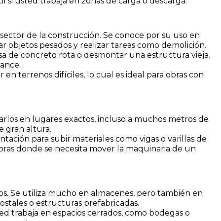
il si usted trabaja en zonas de carga o descarga.
 sector de la construcción. Se conoce por su uso en
 objetos pesados y realizar tareas como demolición.
osa de concreto rota o desmontar una estructura vieja.
cance.
en terrenos difíciles, lo cual es ideal para obras con
arlos en lugares exactos, incluso a muchos metros de
 gran altura.
entación para subir materiales como vigas o varillas de
 obras donde se necesita mover la maquinaria de un
os. Se utiliza mucho en almacenes, pero también en
ostales o estructuras prefabricadas.
sted trabaja en espacios cerrados, como bodegas o