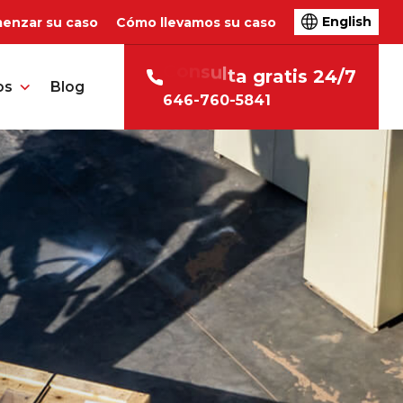
English
enzar su caso
Cómo llevamos su caso
C
o
n
s
u
l
t
a
g
r
a
t
i
s
2
4
/
7
os
Blog
646-760-5841