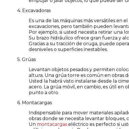
empujar o jalar objetos, lo que puede ser út
4. Excavadoras
Es una de las máquinas más versátiles en el
excavaciones, pero también pueden levantar
Por ejemplo, si usted necesita retirar una l
Su brazo hidráulico ofrece gran fuerza y al
Gracias a su tracción de oruga, puede operar 
desniveles o superficies inestables.
5. Grúas
Levantan objetos pesados y permiten coloc
altura. Una grúa torre es común en obras de
Usted la habrá visto instalarse desde la cim
acero. La grúa móvil, en cambio, es útil en
punto a otro.
6. Montacargas
Indispensable para mover materiales apilad
obras donde se necesita levantar bloques, c
Un
montacargas
eléctrico es perfecto si u