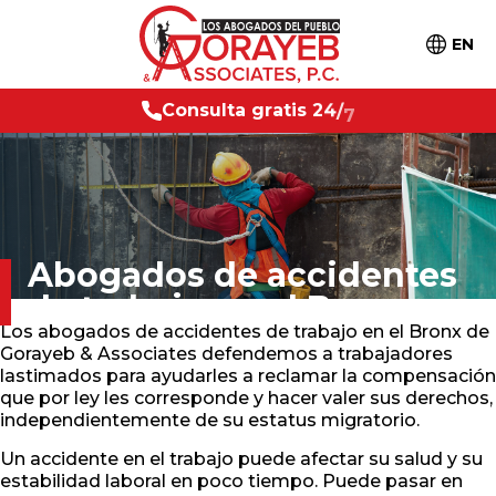
EN
g
r
a
t
i
s
2
4
C
o
n
/
7
s
u
l
t
a
Abogados de accidentes
de trabajo
en el Bronx
Los abogados de accidentes de trabajo en el Bronx de
Gorayeb & Associates defendemos a trabajadores
lastimados para ayudarles a reclamar la compensación
que por ley les corresponde y hacer valer sus derechos,
independientemente de su estatus migratorio.
Un accidente en el trabajo puede afectar su salud y su
estabilidad laboral en poco tiempo. Puede pasar en