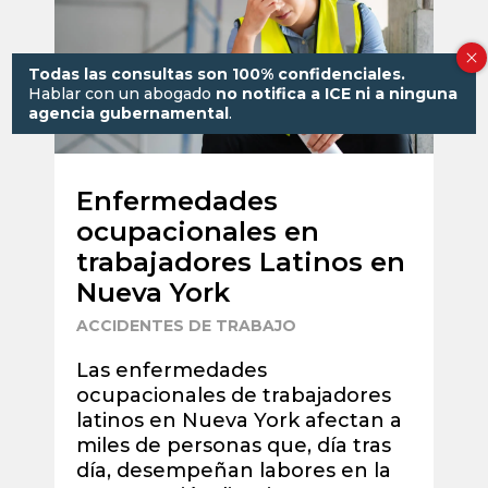
Todas las consultas son 100% confidenciales.
Hablar con un abogado
no notifica a ICE ni a ninguna
agencia gubernamental
.
Enfermedades
T
ocupacionales en
p
trabajadores Latinos en
t
Nueva York
U
ACCIDENTES DE TRABAJO
A
Las enfermedades
D
ocupacionales de trabajadores
l
latinos en Nueva York afectan a
t
miles de personas que, día tras
d
día, desempeñan labores en la
d