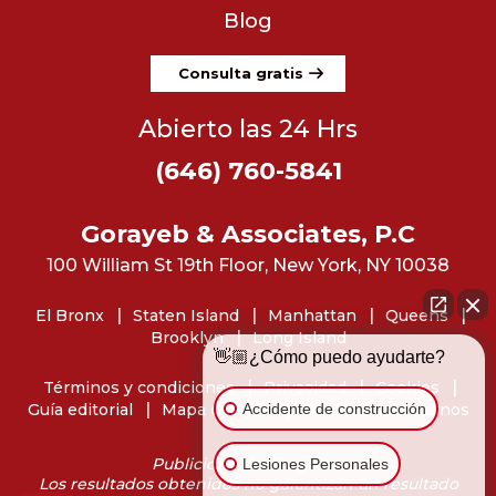
Blog
Consulta gratis
Abierto las 24 Hrs
(646) 760-5841
Gorayeb & Associates, P.C
100 William St 19th Floor, New York, NY 10038
El Bronx
Staten Island
Manhattan
Queens
Brooklyn
Long Island
👋🏼¿Cómo puedo ayudarte?
Términos y condiciones
Privacidad
Cookies
Accidente de construcción
Guía editorial
Mapa del sitio
Dónde encontrarnos
Publicidad de abogados
Lesiones Personales
Los resultados obtenidos no garantizan un resultado