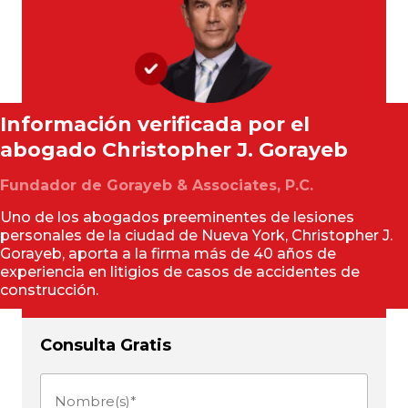
Información verificada por el
abogado
Christopher J. Gorayeb
Fundador de Gorayeb & Associates, P.C.
Uno de los abogados preeminentes de lesiones
personales de la ciudad de Nueva York, Christopher J.
Gorayeb, aporta a la firma más de 40 años de
experiencia en litigios de casos de accidentes de
construcción.
Consulta Gratis
Nombre(s)