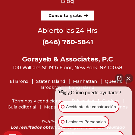
Blog
Consulta gratis
Abierto las 24 Hrs
(646) 760-5841
Gorayeb & Associates, P.C
100 William St 19th Floor, New York, NY 10038
El Bronx
Staten Island
Manhattan
Queens
Brooklyn
Long Island
👋🏼¿Cómo puedo ayudarte?
Términos y condiciones
Privacidad
Cookies
Accidente de construcción
Guía editorial
Mapa del sitio
Dónde encontrarnos
Publicidad de abogados
Lesiones Personales
Los resultados obtenidos no garantizan un resultado
similar.