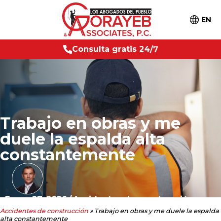
EN
a
g
r
a
t
i
s
2
C
o
4
/
7
n
s
u
l
t
Trabajo en obras y me
duele la espalda alta
constantemente
Enero 27, 2026
/
Accidentes de construcción
Accidentes de construcción
»
Trabajo en obras y me duele la espalda
alta constantemente