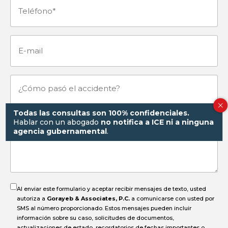
Teléfono
(Obligatorio)
E-
mail
¿Cómo
pasó
Todas las consultas son 100% confidenciales.
Hablar con un abogado
no notifica a ICE ni a ninguna
agencia gubernamental
.
el
accidente?
Al enviar este formulario y aceptar recibir mensajes de texto, usted
autoriza a
Gorayeb & Associates, P.C.
a comunicarse con usted por
SMS al número proporcionado. Estos mensajes pueden incluir
información sobre su caso, solicitudes de documentos,
actualizaciones de estado, recordatorios de fechas importantes o