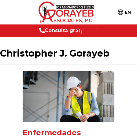
EN
C
o
n
s
u
l
t
a
g
r
a
t
i
s
2
4
/
7
Christopher J. Gorayeb
Enfermedades