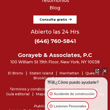
Testimonios
Blog
Consulta gratis
Abierto las 24 Hrs
(646) 760-5841
Gorayeb & Associates, P.C
100 William St 19th Floor, New York, NY 10038
El Bronx
Staten Island
Manhattan
Queens
Brooklyn
Long Island
👋🏼¿Cómo puedo ayudarte?
Términos y condiciones
Privacidad
Cookies
Accidente de construcción
Guía editorial
Mapa del sitio
Dónde encontrarnos
Publicidad de abogados
Lesiones Personales