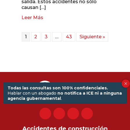
salida. Estos accidentes no sólo
causan […]
Leer Más
about Lesiones por aplastamiento y
1
2
3
…
43
Siguiente »
Todas las consultas son 100% confidenciales.
Hablar con un abogado
no notifica a ICE ni a ninguna
agencia gubernamental
.
Accidentes de construcción