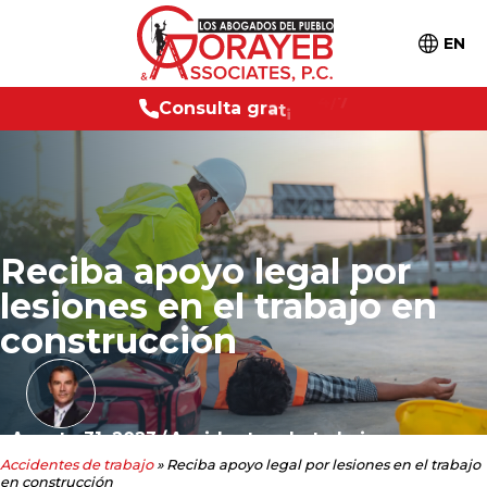
EN
C
o
n
s
u
l
t
a
g
r
a
t
i
s
2
4
/
7
Reciba apoyo legal por
lesiones en el trabajo en
construcción
Agosto 31, 2023
/
Accidentes de trabajo
Accidentes de trabajo
»
Reciba apoyo legal por lesiones en el trabajo
en construcción