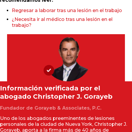
recomendamos leer:
Regresar a laborar tras una lesión en el trabajo
¿Necesita ir al médico tras una lesión en el
trabajo?
Información verificada por el
abogado
Christopher J. Gorayeb
Fundador de Gorayeb & Associates, P.C.
Uno de los abogados preeminentes de lesiones
personales de la ciudad de Nueva York, Christopher J.
Gorayeb, aporta a la firma más de 40 años de