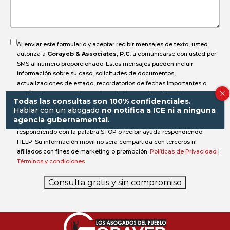
accidente?
Al enviar este formulario y aceptar recibir mensajes de texto, usted
autoriza a
Gorayeb & Associates, P.C.
a comunicarse con usted por
SMS al número proporcionado. Estos mensajes pueden incluir
información sobre su caso, solicitudes de documentos,
actualizaciones de estado, recordatorios de fechas importantes o
notificaciones, y pueden enviarse de forma automática. Su
Todas las consultas son 100% confidenciales.
consentimiento no es condición para realizar una compra. Pueden
Hablar con un abogado
no notifica a ICE ni a ninguna
aplicarse cargos por mensajes y datos, y la frecuencia de los
agencia gubernamental
.
mensajes puede variar. Puede cancelar en cualquier momento
respondiendo con la palabra STOP o recibir ayuda respondiendo
HELP. Su información móvil no será compartida con terceros ni
afiliados con fines de marketing o promoción.
Políticas de Privacidad
|
Términos y condiciones
.
Consulta gratis y sin compromiso