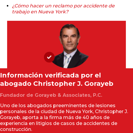
¿Cómo hacer un reclamo por accidente de
trabajo en Nueva York?
Información verificada por el
abogado
Christopher J. Gorayeb
Fundador de Gorayeb & Associates, P.C.
Uno de los abogados preeminentes de lesiones
personales de la ciudad de Nueva York, Christopher J.
Gorayeb, aporta a la firma más de 40 años de
experiencia en litigios de casos de accidentes de
construcción.