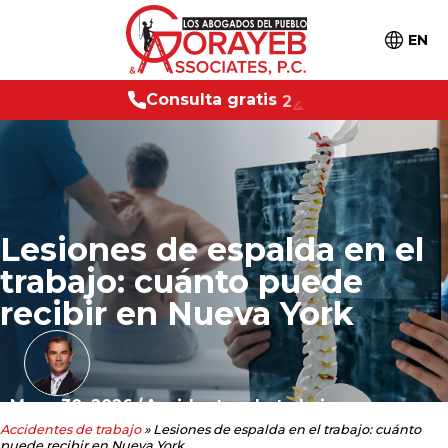
EN
u
l
t
a
g
r
a
t
i
s
2
4
/
7
C
o
n
s
Lesiones de espalda en el
trabajo: cuánto puede
recibir en Nueva York
Mayo 30, 2026
/
Accidentes de trabajo
Accidentes de trabajo
»
Lesiones de espalda en el trabajo: cuánto
puede recibir en Nueva York