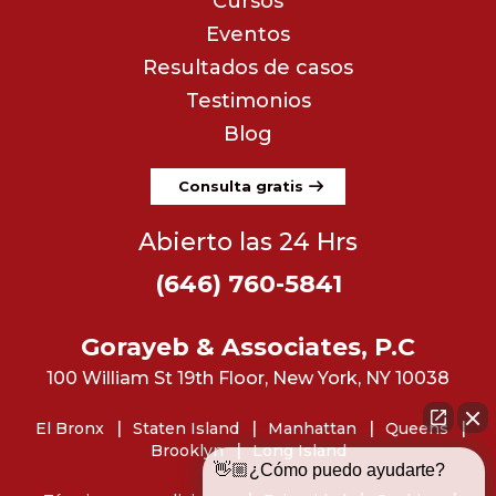
Cursos
Eventos
Resultados de casos
Testimonios
Blog
Consulta gratis
Abierto las 24 Hrs
(646) 760-5841
Gorayeb & Associates, P.C
100 William St 19th Floor, New York, NY 10038
El Bronx
Staten Island
Manhattan
Queens
Brooklyn
Long Island
👋🏼¿Cómo puedo ayudarte?