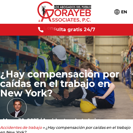
EN
s
2
4
/
7
C
o
n
s
u
l
t
a
g
r
a
t
i
¿Hay compensación por
caídas en el trabajo en
New York?
Mayo 30, 2025
/
Accidentes de trabajo
Accidentes de trabajo
»
¿Hay compensación por caídas en el trabajo
en New York?