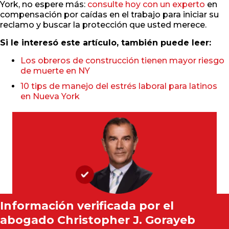
York, no espere más:
consulte hoy con un experto
en
compensación por caídas en el trabajo para iniciar su
reclamo y buscar la protección que usted merece.
Si le interesó este artículo, también puede leer:
Los obreros de construcción tienen mayor riesgo
de muerte en NY
10 tips de manejo del estrés laboral para latinos
en Nueva York
Información verificada por el
abogado
Christopher J. Gorayeb