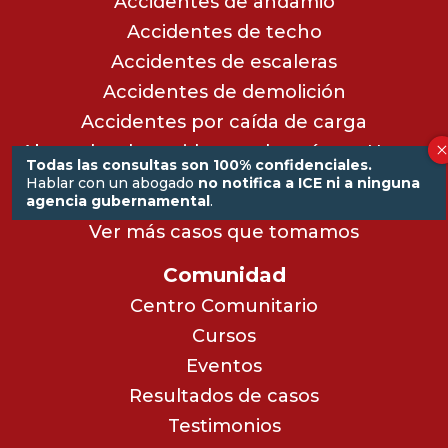
Accidentes de andamio
Accidentes de techo
Accidentes de escaleras
Accidentes de demolición
Accidentes por caída de carga
Abogados de accidentes de grúa en Nueva
Todas las consultas son 100% confidenciales.
York
Hablar con un abogado
no notifica a ICE ni a ninguna
Accidentes de sierra eléctrica
agencia gubernamental
.
Ver más casos que tomamos
Comunidad
Centro Comunitario
Cursos
Eventos
Resultados de casos
Testimonios