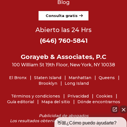
Blog
Consulta gratis
Abierto las 24 Hrs
(646) 760-5841
Gorayeb & Associates, P.C
100 William St 19th Floor, New York, NY 10038
El Bronx
Staten Island
Manhattan
Queens
Brooklyn
Long Island
Términos y condiciones
Privacidad
Cookies
Guía editorial
Mapa del sitio
Dónde encontrarnos
Publicidad de abogados
Los resultados obtenidos no garantizan un resultado
👋🏼¿Cómo puedo ayudarte?
similar.