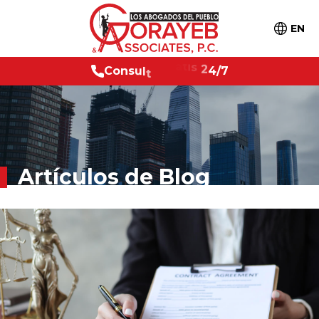
EN
C
o
n
s
u
l
t
a
g
r
a
t
i
s
2
4
/
7
Artículos de Blog